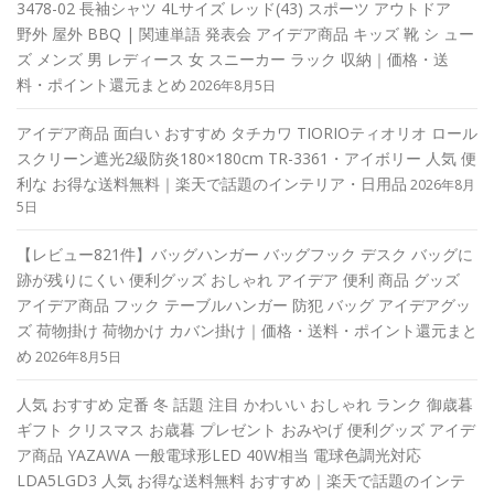
3478-02 長袖シャツ 4Lサイズ レッド(43) スポーツ アウトドア
野外 屋外 BBQ | 関連単語 発表会 アイデア商品 キッズ 靴 シ ュー
ズ メンズ 男 レディース 女 スニーカー ラック 収納｜価格・送
料・ポイント還元まとめ
2026年8月5日
アイデア商品 面白い おすすめ タチカワ TIORIOティオリオ ロール
スクリーン遮光2級防炎180×180cm TR-3361・アイボリー 人気 便
利な お得な送料無料｜楽天で話題のインテリア・日用品
2026年8月
5日
【レビュー821件】バッグハンガー バッグフック デスク バッグに
跡が残りにくい 便利グッズ おしゃれ アイデア 便利 商品 グッズ
アイデア商品 フック テーブルハンガー 防犯 バッグ アイデアグッ
ズ 荷物掛け 荷物かけ カバン掛け｜価格・送料・ポイント還元まと
め
2026年8月5日
人気 おすすめ 定番 冬 話題 注目 かわいい おしゃれ ランク 御歳暮
ギフト クリスマス お歳暮 プレゼント おみやげ 便利グッズ アイデ
ア商品 YAZAWA 一般電球形LED 40W相当 電球色調光対応
LDA5LGD3 人気 お得な送料無料 おすすめ｜楽天で話題のインテ