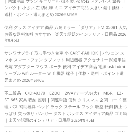
| 関連単語 サッシ キーリール 植木 鋏 花 砥石 ステンレス 金具 コ
ンパクト 小さい 左 切れ味 ミニ アイデア商品 大きい 錆｜価格・
送料・ポイント還元まとめ
2026年8月6日
便利 グッズ アイデア 商品 八角ミラー 「ダリア」 FM-05081 人気
お得な送料無料 おすすめ｜楽天で話題のインテリア・日用品
2026
年8月6日
サンワサプライ 取っ手つき台車 小 CART-FA8HBK | パソコン ス
マホ スマートフォン タブレット 周辺機器 アクセサリー 関連単語
充電 アダプター マウス ポーチ 便利 アイデア商品 電源 usb hdmi
ケーブル wifi ルーター wi-fi 機器 端子｜価格・送料・ポイント還
元まとめ
2026年8月6日
不二貿易 C/D:48378 EZBO 2WAYテーブル(大) MBR EZ-
ST 665 家具 収納 照明 | 関連単語 便利 クリスマス 玄関 コード 整
理 バス 補助器具 ベッド ラック スチール フック 吸盤 転倒 防止 つ
っぱり 突っ張り ハンガー ダスト ボックス アイディア商品 ゴミ箱
｜楽天で話題のインテリア・日用品
2026年8月5日