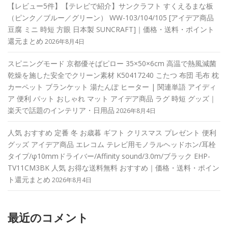
【レビュー5件】【テレビで紹介】サンクラフト すくえるまな板
（ピンク／ブルー／グリーン） WW-103/104/105 [アイデア商品
豆腐 ミニ 時短 方眼 日本製 SUNCRAFT]｜価格・送料・ポイント
還元まとめ
2026年8月4日
スピニングモード 京都優そばピロー 35×50×6cm 高温で熱風減菌
乾燥を施した安全でクリーン素材 K50417240 こたつ 布団 毛布 枕
カーペット ブランケット 湯たんぽ ヒーター | 関連単語 アイディ
ア 便利 パット おしゃれ マット アイデア商品 ラグ 時短 グッズ｜
楽天で話題のインテリア・日用品
2026年8月4日
人気 おすすめ 定番 冬 お歳暮 ギフト クリスマス プレゼント 便利
グッズ アイデア商品 エレコム テレビ用モノラルヘッドホン/耳栓
タイプ/φ10mmドライバー/Affinity sound/3.0m/ブラック EHP-
TV11CM3BK 人気 お得な送料無料 おすすめ｜価格・送料・ポイン
ト還元まとめ
2026年8月4日
最近のコメント