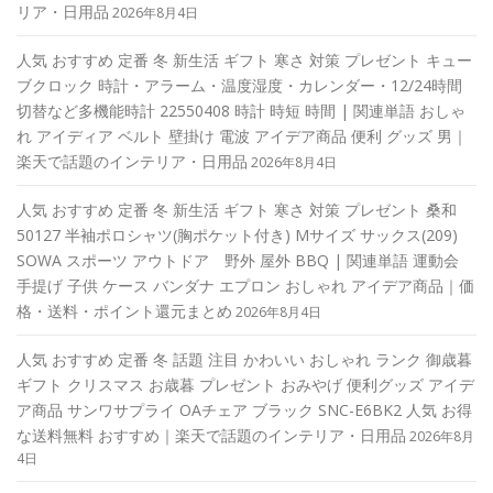
リア・日用品
2026年8月4日
人気 おすすめ 定番 冬 新生活 ギフト 寒さ 対策 プレゼント キュー
ブクロック 時計・アラーム・温度湿度・カレンダー・12/24時間
切替など多機能時計 22550408 時計 時短 時間 | 関連単語 おしゃ
れ アイディア ベルト 壁掛け 電波 アイデア商品 便利 グッズ 男｜
楽天で話題のインテリア・日用品
2026年8月4日
人気 おすすめ 定番 冬 新生活 ギフト 寒さ 対策 プレゼント 桑和
50127 半袖ポロシャツ(胸ポケット付き) Mサイズ サックス(209)
SOWA スポーツ アウトドア 野外 屋外 BBQ | 関連単語 運動会
手提げ 子供 ケース バンダナ エプロン おしゃれ アイデア商品｜価
格・送料・ポイント還元まとめ
2026年8月4日
人気 おすすめ 定番 冬 話題 注目 かわいい おしゃれ ランク 御歳暮
ギフト クリスマス お歳暮 プレゼント おみやげ 便利グッズ アイデ
ア商品 サンワサプライ OAチェア ブラック SNC-E6BK2 人気 お得
な送料無料 おすすめ｜楽天で話題のインテリア・日用品
2026年8月
4日