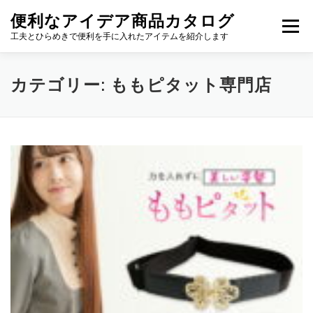
コ
便利なアイデア商品カタログ
ン
メニュー
テ
工夫とひらめきで便利を手に入れたアイテムを紹介します
ン
ツ
へ
カテゴリー:
ももピタット専門店
ス
キ
ッ
プ