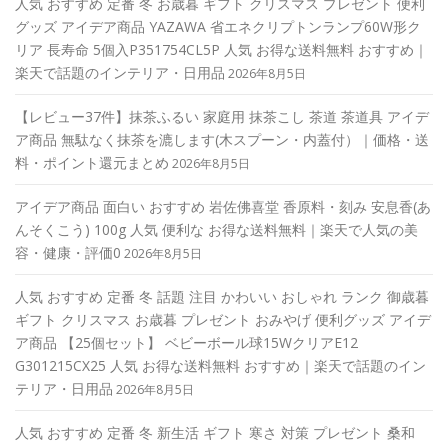
人気 おすすめ 定番 冬 お歳暮 ギフト クリスマス プレゼント 便利
グッズ アイデア商品 YAZAWA 省エネクリプトンランプ60W形ク
リア 長寿命 5個入P351754CL5P 人気 お得な送料無料 おすすめ｜
楽天で話題のインテリア・日用品
2026年8月5日
【レビュー37件】抹茶ふるい 家庭用 抹茶こし 茶道 茶道具 アイデ
ア商品 無駄なく抹茶を漉します(木スプーン・内蓋付）｜価格・送
料・ポイント還元まとめ
2026年8月5日
アイデア商品 面白い おすすめ 岩佐佛喜堂 香原料・刻み 安息香(あ
んそくこう) 100g 人気 便利な お得な送料無料｜楽天で人気の美
容・健康・評価0
2026年8月5日
人気 おすすめ 定番 冬 話題 注目 かわいい おしゃれ ランク 御歳暮
ギフト クリスマス お歳暮 プレゼント おみやげ 便利グッズ アイデ
ア商品 【25個セット】 ベビーボール球15WクリアE12
G301215CX25 人気 お得な送料無料 おすすめ｜楽天で話題のイン
テリア・日用品
2026年8月5日
人気 おすすめ 定番 冬 新生活 ギフト 寒さ 対策 プレゼント 桑和