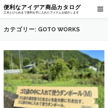
コ
便利なアイデア商品カタログ
ン
メニュー
テ
工夫とひらめきで便利を手に入れたアイテムを紹介します
ン
ツ
へ
カテゴリー:
GOTO WORKS
ス
キ
ッ
プ