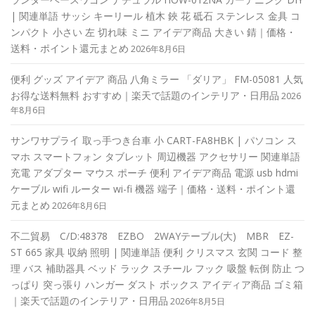
| 関連単語 サッシ キーリール 植木 鋏 花 砥石 ステンレス 金具 コ
ンパクト 小さい 左 切れ味 ミニ アイデア商品 大きい 錆｜価格・
送料・ポイント還元まとめ
2026年8月6日
便利 グッズ アイデア 商品 八角ミラー 「ダリア」 FM-05081 人気
お得な送料無料 おすすめ｜楽天で話題のインテリア・日用品
2026
年8月6日
サンワサプライ 取っ手つき台車 小 CART-FA8HBK | パソコン ス
マホ スマートフォン タブレット 周辺機器 アクセサリー 関連単語
充電 アダプター マウス ポーチ 便利 アイデア商品 電源 usb hdmi
ケーブル wifi ルーター wi-fi 機器 端子｜価格・送料・ポイント還
元まとめ
2026年8月6日
不二貿易 C/D:48378 EZBO 2WAYテーブル(大) MBR EZ-
ST 665 家具 収納 照明 | 関連単語 便利 クリスマス 玄関 コード 整
理 バス 補助器具 ベッド ラック スチール フック 吸盤 転倒 防止 つ
っぱり 突っ張り ハンガー ダスト ボックス アイディア商品 ゴミ箱
｜楽天で話題のインテリア・日用品
2026年8月5日