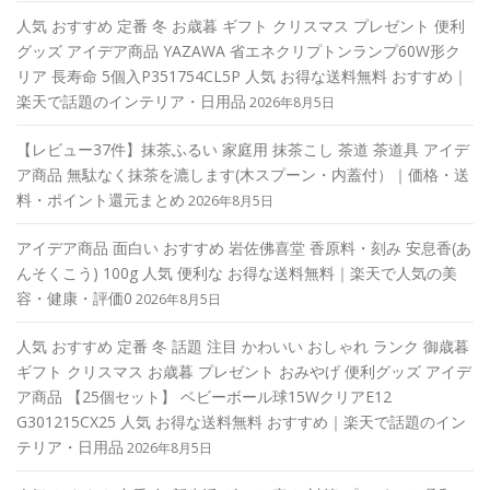
人気 おすすめ 定番 冬 お歳暮 ギフト クリスマス プレゼント 便利
グッズ アイデア商品 YAZAWA 省エネクリプトンランプ60W形ク
リア 長寿命 5個入P351754CL5P 人気 お得な送料無料 おすすめ｜
楽天で話題のインテリア・日用品
2026年8月5日
【レビュー37件】抹茶ふるい 家庭用 抹茶こし 茶道 茶道具 アイデ
ア商品 無駄なく抹茶を漉します(木スプーン・内蓋付）｜価格・送
料・ポイント還元まとめ
2026年8月5日
アイデア商品 面白い おすすめ 岩佐佛喜堂 香原料・刻み 安息香(あ
んそくこう) 100g 人気 便利な お得な送料無料｜楽天で人気の美
容・健康・評価0
2026年8月5日
人気 おすすめ 定番 冬 話題 注目 かわいい おしゃれ ランク 御歳暮
ギフト クリスマス お歳暮 プレゼント おみやげ 便利グッズ アイデ
ア商品 【25個セット】 ベビーボール球15WクリアE12
G301215CX25 人気 お得な送料無料 おすすめ｜楽天で話題のイン
テリア・日用品
2026年8月5日