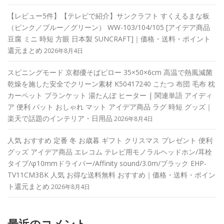
【レビュー5件】【テレビで紹介】サンクラフト すくえるまな板
（ピンク／ブルー／グリーン） WW-103/104/105 [アイデア商品
豆腐 ミニ 時短 方眼 日本製 SUNCRAFT]｜価格・送料・ポイント
還元まとめ
2026年8月4日
スピニングモード 京都優そばピロー 35×50×6cm 高温で熱風減菌
乾燥を施した安全でクリーン素材 K50417240 こたつ 布団 毛布 枕
カーペット ブランケット 湯たんぽ ヒーター | 関連単語 アイディ
ア 便利 パット おしゃれ マット アイデア商品 ラグ 時短 グッズ｜
楽天で話題のインテリア・日用品
2026年8月4日
人気 おすすめ 定番 冬 お歳暮 ギフト クリスマス プレゼント 便利
グッズ アイデア商品 エレコム テレビ用モノラルヘッドホン/耳栓
タイプ/φ10mmドライバー/Affinity sound/3.0m/ブラック EHP-
TV11CM3BK 人気 お得な送料無料 おすすめ｜価格・送料・ポイン
ト還元まとめ
2026年8月4日