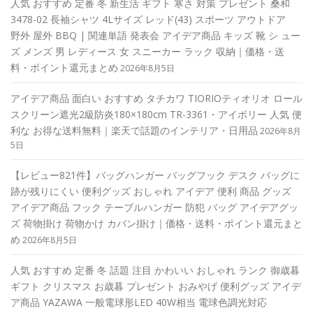
人気 おすすめ 定番 冬 新生活 ギフト 寒さ 対策 プレゼント 桑和
3478-02 長袖シャツ 4Lサイズ レッド(43) スポーツ アウトドア
野外 屋外 BBQ | 関連単語 発表会 アイデア商品 キッズ 靴 シ ュー
ズ メンズ 男 レディース 女 スニーカー ラック 収納｜価格・送
料・ポイント還元まとめ
2026年8月5日
アイデア商品 面白い おすすめ タチカワ TIORIOティオリオ ロール
スクリーン遮光2級防炎180×180cm TR-3361・アイボリー 人気 便
利な お得な送料無料｜楽天で話題のインテリア・日用品
2026年8月
5日
【レビュー821件】バッグハンガー バッグフック デスク バッグに
跡が残りにくい 便利グッズ おしゃれ アイデア 便利 商品 グッズ
アイデア商品 フック テーブルハンガー 防犯 バッグ アイデアグッ
ズ 荷物掛け 荷物かけ カバン掛け｜価格・送料・ポイント還元まと
め
2026年8月5日
人気 おすすめ 定番 冬 話題 注目 かわいい おしゃれ ランク 御歳暮
ギフト クリスマス お歳暮 プレゼント おみやげ 便利グッズ アイデ
ア商品 YAZAWA 一般電球形LED 40W相当 電球色調光対応