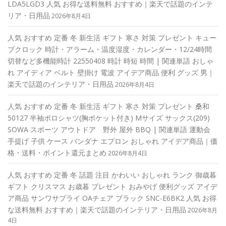
LDA5LGD3 人気 お得な送料無料 おすすめ｜楽天で話題のインテ
リア・日用品
2026年8月4日
人気 おすすめ 定番 冬 新生活 ギフト 寒さ 対策 プレゼント キュー
ブクロック 時計・アラーム・温度湿度・カレンダー・12/24時間
切替など多機能時計 22550408 時計 時短 時間 | 関連単語 おしゃ
れ アイディア ベルト 壁掛け 電波 アイデア商品 便利 グッズ 男｜
楽天で話題のインテリア・日用品
2026年8月4日
人気 おすすめ 定番 冬 新生活 ギフト 寒さ 対策 プレゼント 桑和
50127 半袖ポロシャツ(胸ポケット付き) Mサイズ サックス(209)
SOWA スポーツ アウトドア 野外 屋外 BBQ | 関連単語 運動会
手提げ 子供 ケース バンダナ エプロン おしゃれ アイデア商品｜価
格・送料・ポイント還元まとめ
2026年8月4日
人気 おすすめ 定番 冬 話題 注目 かわいい おしゃれ ランク 御歳暮
ギフト クリスマス お歳暮 プレゼント おみやげ 便利グッズ アイデ
ア商品 サンワサプライ OAチェア ブラック SNC-E6BK2 人気 お得
な送料無料 おすすめ｜楽天で話題のインテリア・日用品
2026年8月
4日