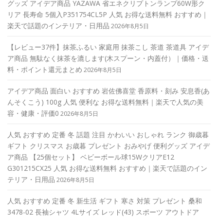
グッズ アイデア商品 YAZAWA 省エネクリプトンランプ60W形ク
リア 長寿命 5個入P351754CL5P 人気 お得な送料無料 おすすめ｜
楽天で話題のインテリア・日用品
2026年8月5日
【レビュー37件】抹茶ふるい 家庭用 抹茶こし 茶道 茶道具 アイデ
ア商品 無駄なく抹茶を漉します(木スプーン・内蓋付）｜価格・送
料・ポイント還元まとめ
2026年8月5日
アイデア商品 面白い おすすめ 岩佐佛喜堂 香原料・刻み 安息香(あ
んそくこう) 100g 人気 便利な お得な送料無料｜楽天で人気の美
容・健康・評価0
2026年8月5日
人気 おすすめ 定番 冬 話題 注目 かわいい おしゃれ ランク 御歳暮
ギフト クリスマス お歳暮 プレゼント おみやげ 便利グッズ アイデ
ア商品 【25個セット】 ベビーボール球15WクリアE12
G301215CX25 人気 お得な送料無料 おすすめ｜楽天で話題のイン
テリア・日用品
2026年8月5日
人気 おすすめ 定番 冬 新生活 ギフト 寒さ 対策 プレゼント 桑和
3478-02 長袖シャツ 4Lサイズ レッド(43) スポーツ アウトドア