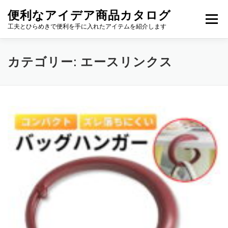
コ
便利なアイデア商品カタログ
ン
メニュー
テ
工夫とひらめきで便利を手に入れたアイテムを紹介します
ン
ツ
へ
カテゴリー:
エースリンクス
ス
キ
ッ
プ