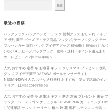
検索
最近の投稿
バッグフック バッグハンガー デスク 便利グッズ おしゃれ アイデ
ア 便利 商品 グッズ アイデア商品 フック 机 テーブルグック テー
ブルハンガー 防犯 バッグ アイデアグッズ 荷物掛け 荷物かけ カバ
ン掛け ■ ボビーノバッグフック｜価格・送料・ポイント還元まと
め｜レビュー212件
2026年8月6日
人気 おすすめ 定番 冬 お歳暮 ギフト クリスマス プレゼント 便利
グッズ アイデア商品 YAZAWA ボールセンサーライト
NBSMN45WH 人気 お得な送料無料 おすすめ｜楽天で話題のイン
テリア・日用品
2026年8月6日
人気 おすすめ 定番 冬 新生活 ギフト 寒さ 対策 プレゼント 東谷 プ
ランターベースワゴン ナチュラル HOW-012NA ガーデニング DIY
| 関連単語 サッシ キーリール 植木 鋏 花 砥石 ステンレス 金具 コ