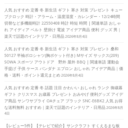
人気 おすすめ 定番 冬 新生活 ギフト 寒さ 対策 プレゼント キュー
ブクロック 時計・アラーム・温度湿度・カレンダー・12/24時間
切替など多機能時計 22550408 時計 時短 時間 | 関連単語 おしゃ
れ アイディア ベルト 壁掛け 電波 アイデア商品 便利 グッズ 男｜
楽天で話題のインテリア・日用品
2026年8月4日
人気 おすすめ 定番 冬 新生活 ギフト 寒さ 対策 プレゼント 桑和
50127 半袖ポロシャツ(胸ポケット付き) Mサイズ サックス(209)
SOWA スポーツ アウトドア 野外 屋外 BBQ | 関連単語 運動会
手提げ 子供 ケース バンダナ エプロン おしゃれ アイデア商品｜価
格・送料・ポイント還元まとめ
2026年8月4日
人気 おすすめ 定番 冬 話題 注目 かわいい おしゃれ ランク 御歳暮
ギフト クリスマス お歳暮 プレゼント おみやげ 便利グッズ アイデ
ア商品 サンワサプライ OAチェア ブラック SNC-E6BK2 人気 お得
な送料無料 おすすめ｜楽天で話題のインテリア・日用品
2026年8月
4日
【レビュー5件】【テレビで紹介】サンクラフト すくえるまな板