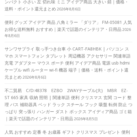
ンパクト 小さい 左 切れ味 ミニ アイデア商品 大きい 錆｜価格・
送料・ポイント還元まとめ
2026年8月6日
便利 グッズ アイデア 商品 八角ミラー 「ダリア」 FM-05081 人気
お得な送料無料 おすすめ｜楽天で話題のインテリア・日用品
2026
年8月6日
サンワサプライ 取っ手つき台車 小 CART-FA8HBK | パソコン ス
マホ スマートフォン タブレット 周辺機器 アクセサリー 関連単語
充電 アダプター マウス ポーチ 便利 アイデア商品 電源 usb hdmi
ケーブル wifi ルーター wi-fi 機器 端子｜価格・送料・ポイント還
元まとめ
2026年8月6日
不二貿易 C/D:48378 EZBO 2WAYテーブル(大) MBR EZ-
ST 665 家具 収納 照明 | 関連単語 便利 クリスマス 玄関 コード 整
理 バス 補助器具 ベッド ラック スチール フック 吸盤 転倒 防止 つ
っぱり 突っ張り ハンガー ダスト ボックス アイディア商品 ゴミ箱
｜楽天で話題のインテリア・日用品
2026年8月5日
人気 おすすめ 定番 冬 お歳暮 ギフト クリスマス プレゼント 便利