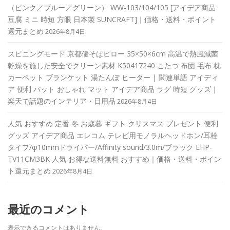
（ピンク／ブルー／グリーン） WW-103/104/105 [アイデア商品
豆腐 ミニ 時短 方眼 日本製 SUNCRAFT]｜価格・送料・ポイント
還元まとめ
2026年8月4日
スピニングモード 京都優そばピロー 35×50×6cm 高温で熱風減菌
乾燥を施した安全でクリーン素材 K50417240 こたつ 布団 毛布 枕
カーペット ブランケット 湯たんぽ ヒーター | 関連単語 アイディ
ア 便利 パット おしゃれ マット アイデア商品 ラグ 時短 グッズ｜
楽天で話題のインテリア・日用品
2026年8月4日
人気 おすすめ 定番 冬 お歳暮 ギフト クリスマス プレゼント 便利
グッズ アイデア商品 エレコム テレビ用モノラルヘッドホン/耳栓
タイプ/φ10mmドライバー/Affinity sound/3.0m/ブラック EHP-
TV11CM3BK 人気 お得な送料無料 おすすめ｜価格・送料・ポイン
ト還元まとめ
2026年8月4日
最近のコメント
表示できるコメントはありません。