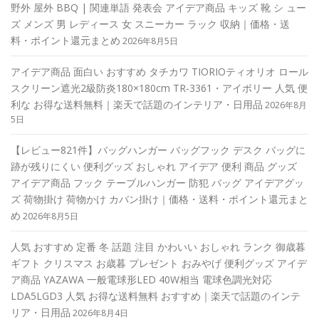
野外 屋外 BBQ | 関連単語 発表会 アイデア商品 キッズ 靴 シ ュー
ズ メンズ 男 レディース 女 スニーカー ラック 収納｜価格・送
料・ポイント還元まとめ
2026年8月5日
アイデア商品 面白い おすすめ タチカワ TIORIOティオリオ ロール
スクリーン遮光2級防炎180×180cm TR-3361・アイボリー 人気 便
利な お得な送料無料｜楽天で話題のインテリア・日用品
2026年8月
5日
【レビュー821件】バッグハンガー バッグフック デスク バッグに
跡が残りにくい 便利グッズ おしゃれ アイデア 便利 商品 グッズ
アイデア商品 フック テーブルハンガー 防犯 バッグ アイデアグッ
ズ 荷物掛け 荷物かけ カバン掛け｜価格・送料・ポイント還元まと
め
2026年8月5日
人気 おすすめ 定番 冬 話題 注目 かわいい おしゃれ ランク 御歳暮
ギフト クリスマス お歳暮 プレゼント おみやげ 便利グッズ アイデ
ア商品 YAZAWA 一般電球形LED 40W相当 電球色調光対応
LDA5LGD3 人気 お得な送料無料 おすすめ｜楽天で話題のインテ
リア・日用品
2026年8月4日