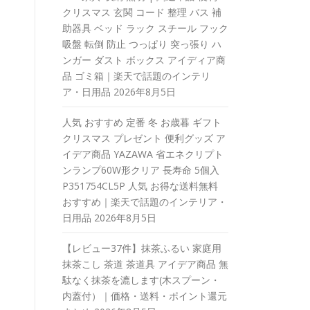
クリスマス 玄関 コード 整理 バス 補
助器具 ベッド ラック スチール フック
吸盤 転倒 防止 つっぱり 突っ張り ハ
ンガー ダスト ボックス アイディア商
品 ゴミ箱｜楽天で話題のインテリ
ア・日用品
2026年8月5日
人気 おすすめ 定番 冬 お歳暮 ギフト
クリスマス プレゼント 便利グッズ ア
イデア商品 YAZAWA 省エネクリプト
ンランプ60W形クリア 長寿命 5個入
P351754CL5P 人気 お得な送料無料
おすすめ｜楽天で話題のインテリア・
日用品
2026年8月5日
【レビュー37件】抹茶ふるい 家庭用
抹茶こし 茶道 茶道具 アイデア商品 無
駄なく抹茶を漉します(木スプーン・
内蓋付）｜価格・送料・ポイント還元