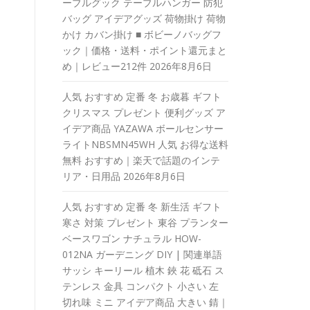
ーブルグック テーブルハンガー 防犯
バッグ アイデアグッズ 荷物掛け 荷物
かけ カバン掛け ■ ボビーノバッグフ
ック｜価格・送料・ポイント還元まと
め｜レビュー212件
2026年8月6日
人気 おすすめ 定番 冬 お歳暮 ギフト
クリスマス プレゼント 便利グッズ ア
イデア商品 YAZAWA ボールセンサー
ライトNBSMN45WH 人気 お得な送料
無料 おすすめ｜楽天で話題のインテ
リア・日用品
2026年8月6日
人気 おすすめ 定番 冬 新生活 ギフト
寒さ 対策 プレゼント 東谷 プランター
ベースワゴン ナチュラル HOW-
012NA ガーデニング DIY | 関連単語
サッシ キーリール 植木 鋏 花 砥石 ス
テンレス 金具 コンパクト 小さい 左
切れ味 ミニ アイデア商品 大きい 錆｜