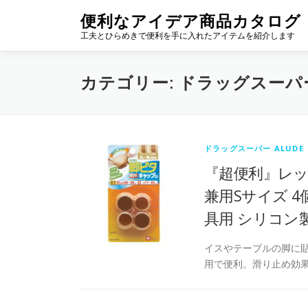
コ
便利なアイデア商品カタログ
ン
工夫とひらめきで便利を手に入れたアイテムを紹介します
テ
ン
ツ
カテゴリー:
ドラッグスーパー
へ
ス
キ
ッ
プ
ドラッグスーパー ALUDE
『超便利』レッ
兼用Sサイズ 4
具用 シリコン
イスやテーブルの脚に貼
用で便利。滑り止め効果