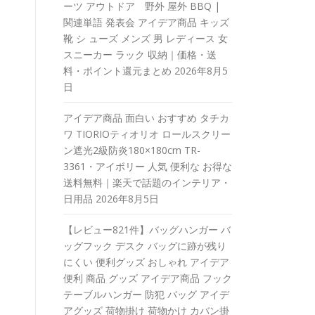
ーツ アウトドア 野外 屋外 BBQ |
関連単語 発表会 アイデア商品 キッズ
靴 シ ューズ メンズ 男 レディース 女
スニーカー ラック 収納｜価格・送
料・ポイント還元まとめ
2026年8月5
日
アイデア商品 面白い おすすめ タチカ
ワ TIORIOティオリオ ロールスクリー
ン遮光2級防炎180×180cm TR-
3361・アイボリー 人気 便利な お得な
送料無料｜楽天で話題のインテリア・
日用品
2026年8月5日
【レビュー821件】バッグハンガー バ
ッグフック デスク バッグに跡が残り
にくい 便利グッズ おしゃれ アイデア
便利 商品 グッズ アイデア商品 フック
テーブルハンガー 防犯 バッグ アイデ
アグッズ 荷物掛け 荷物かけ カバン掛