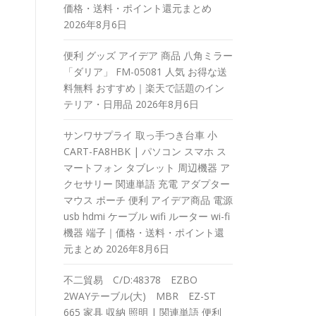
価格・送料・ポイント還元まとめ
2026年8月6日
便利 グッズ アイデア 商品 八角ミラー
「ダリア」 FM-05081 人気 お得な送
料無料 おすすめ｜楽天で話題のイン
テリア・日用品
2026年8月6日
サンワサプライ 取っ手つき台車 小
CART-FA8HBK | パソコン スマホ ス
マートフォン タブレット 周辺機器 ア
クセサリー 関連単語 充電 アダプター
マウス ポーチ 便利 アイデア商品 電源
usb hdmi ケーブル wifi ルーター wi-fi
機器 端子｜価格・送料・ポイント還
元まとめ
2026年8月6日
不二貿易 C/D:48378 EZBO
2WAYテーブル(大) MBR EZ-ST
665 家具 収納 照明 | 関連単語 便利