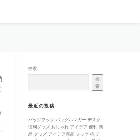
検索
角
検
索
家
最近の投稿
兼
バッグフック バッグハンガー デスク
。
便利グッズ おしゃれ アイデア 便利 商
品 グッズ アイデア商品 フック 机 テ