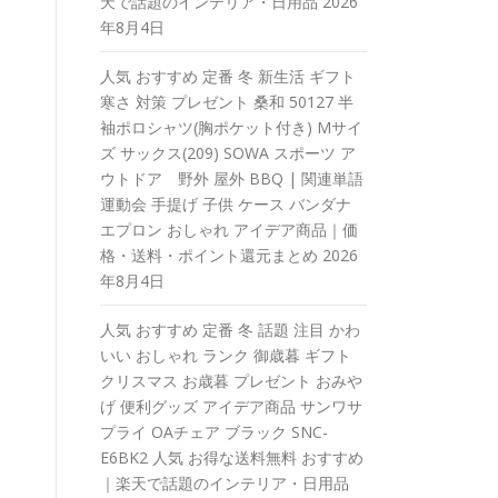
天で話題のインテリア・日用品
2026
年8月4日
人気 おすすめ 定番 冬 新生活 ギフト
寒さ 対策 プレゼント 桑和 50127 半
袖ポロシャツ(胸ポケット付き) Mサイ
ズ サックス(209) SOWA スポーツ ア
ウトドア 野外 屋外 BBQ | 関連単語
運動会 手提げ 子供 ケース バンダナ
エプロン おしゃれ アイデア商品｜価
格・送料・ポイント還元まとめ
2026
年8月4日
人気 おすすめ 定番 冬 話題 注目 かわ
いい おしゃれ ランク 御歳暮 ギフト
クリスマス お歳暮 プレゼント おみや
げ 便利グッズ アイデア商品 サンワサ
プライ OAチェア ブラック SNC-
E6BK2 人気 お得な送料無料 おすすめ
｜楽天で話題のインテリア・日用品