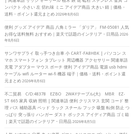
| 関連単語 サッシ キーリール 植木 鋏 花 砥石 ステンレス 金具 コ
ンパクト 小さい 左 切れ味 ミニ アイデア商品 大きい 錆｜価格・
送料・ポイント還元まとめ
2026年8月6日
便利 グッズ アイデア 商品 八角ミラー 「ダリア」 FM-05081 人気
お得な送料無料 おすすめ｜楽天で話題のインテリア・日用品
2026
年8月6日
サンワサプライ 取っ手つき台車 小 CART-FA8HBK | パソコン ス
マホ スマートフォン タブレット 周辺機器 アクセサリー 関連単語
充電 アダプター マウス ポーチ 便利 アイデア商品 電源 usb hdmi
ケーブル wifi ルーター wi-fi 機器 端子｜価格・送料・ポイント還
元まとめ
2026年8月6日
不二貿易 C/D:48378 EZBO 2WAYテーブル(大) MBR EZ-
ST 665 家具 収納 照明 | 関連単語 便利 クリスマス 玄関 コード 整
理 バス 補助器具 ベッド ラック スチール フック 吸盤 転倒 防止 つ
っぱり 突っ張り ハンガー ダスト ボックス アイディア商品 ゴミ箱
｜楽天で話題のインテリア・日用品
2026年8月5日