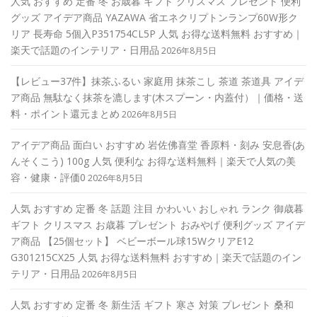
人気 おすすめ 定番 冬 お歳暮 ギフト クリスマス プレゼント 便利
グッズ アイデア商品 YAZAWA 省エネクリプトンランプ60W形ク
リア 長寿命 5個入P351754CL5P 人気 お得な送料無料 おすすめ｜
楽天で話題のインテリア・日用品
2026年8月5日
【レビュー37件】抹茶ふるい 家庭用 抹茶こし 茶道 茶道具 アイデ
ア商品 無駄なく抹茶を漉します(木スプーン・内蓋付）｜価格・送
料・ポイント還元まとめ
2026年8月5日
アイデア商品 面白い おすすめ 岩佐佛喜堂 香原料・刻み 安息香(あ
んそくこう) 100g 人気 便利な お得な送料無料｜楽天で人気の美
容・健康・評価0
2026年8月5日
人気 おすすめ 定番 冬 話題 注目 かわいい おしゃれ ランク 御歳暮
ギフト クリスマス お歳暮 プレゼント おみやげ 便利グッズ アイデ
ア商品 【25個セット】 ベビーボール球15WクリアE12
G301215CX25 人気 お得な送料無料 おすすめ｜楽天で話題のイン
テリア・日用品
2026年8月5日
人気 おすすめ 定番 冬 新生活 ギフト 寒さ 対策 プレゼント 桑和