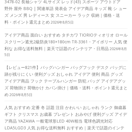
3478-02 長袖シャツ 4Lサイズ レッド(43) スポーツ アウトドア
野外 屋外 BBQ | 関連単語 発表会 アイデア商品 キッズ 靴 シ ュー
ズ メンズ 男 レディース 女 スニーカー ラック 収納｜価格・送
料・ポイント還元まとめ
2026年8月5日
アイデア商品 面白い おすすめ タチカワ TIORIOティオリオ ロール
スクリーン遮光2級防炎180×180cm TR-3361・アイボリー 人気 便
利な お得な送料無料｜楽天で話題のインテリア・日用品
2026年8月
5日
【レビュー821件】バッグハンガー バッグフック デスク バッグに
跡が残りにくい 便利グッズ おしゃれ アイデア 便利 商品 グッズ
アイデア商品 フック テーブルハンガー 防犯 バッグ アイデアグッ
ズ 荷物掛け 荷物かけ カバン掛け｜価格・送料・ポイント還元まと
め
2026年8月5日
人気 おすすめ 定番 冬 話題 注目 かわいい おしゃれ ランク 御歳暮
ギフト クリスマス お歳暮 プレゼント おみやげ 便利グッズ アイデ
ア商品 YAZAWA 一般電球形LED 40W相当 電球色調光対応
LDA5LGD3 人気 お得な送料無料 おすすめ｜楽天で話題のインテ