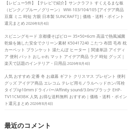
【レビュー5件】【テレビで紹介】サンクラフト すくえるまな板
（ピンク／ブルー／グリーン） WW-103/104/105 [アイデア商品
豆腐 ミニ 時短 方眼 日本製 SUNCRAFT]｜価格・送料・ポイント
還元まとめ
2026年8月4日
スピニングモード 京都優そばピロー 35×50×6cm 高温で熱風減菌
乾燥を施した安全でクリーン素材 K50417240 こたつ 布団 毛布 枕
カーペット ブランケット 湯たんぽ ヒーター | 関連単語 アイディ
ア 便利 パット おしゃれ マット アイデア商品 ラグ 時短 グッズ｜
楽天で話題のインテリア・日用品
2026年8月4日
人気 おすすめ 定番 冬 お歳暮 ギフト クリスマス プレゼント 便利
グッズ アイデア商品 エレコム テレビ用モノラルヘッドホン/耳栓
タイプ/φ10mmドライバー/Affinity sound/3.0m/ブラック EHP-
TV11CM3BK 人気 お得な送料無料 おすすめ｜価格・送料・ポイン
ト還元まとめ
2026年8月4日
最近のコメント