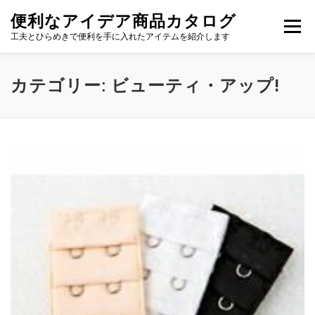
コ
便利なアイデア商品カタログ
ン
メニュー
テ
工夫とひらめきで便利を手に入れたアイテムを紹介します
ン
ツ
へ
カテゴリー:
ビューティ・アップ!
ス
キ
ッ
プ