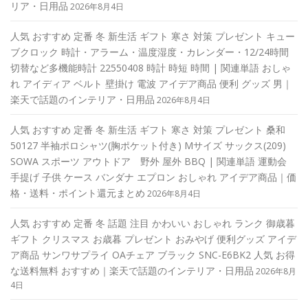
リア・日用品
2026年8月4日
人気 おすすめ 定番 冬 新生活 ギフト 寒さ 対策 プレゼント キュー
ブクロック 時計・アラーム・温度湿度・カレンダー・12/24時間
切替など多機能時計 22550408 時計 時短 時間 | 関連単語 おしゃ
れ アイディア ベルト 壁掛け 電波 アイデア商品 便利 グッズ 男｜
楽天で話題のインテリア・日用品
2026年8月4日
人気 おすすめ 定番 冬 新生活 ギフト 寒さ 対策 プレゼント 桑和
50127 半袖ポロシャツ(胸ポケット付き) Mサイズ サックス(209)
SOWA スポーツ アウトドア 野外 屋外 BBQ | 関連単語 運動会
手提げ 子供 ケース バンダナ エプロン おしゃれ アイデア商品｜価
格・送料・ポイント還元まとめ
2026年8月4日
人気 おすすめ 定番 冬 話題 注目 かわいい おしゃれ ランク 御歳暮
ギフト クリスマス お歳暮 プレゼント おみやげ 便利グッズ アイデ
ア商品 サンワサプライ OAチェア ブラック SNC-E6BK2 人気 お得
な送料無料 おすすめ｜楽天で話題のインテリア・日用品
2026年8月
4日