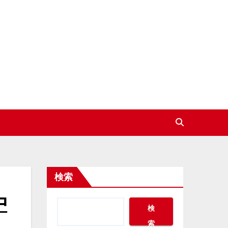
検索
中
検
索