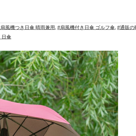
#扇風機つき日傘 晴雨兼用
,
#扇風機付き日傘 ゴルフ傘
,
#通販の
 日傘