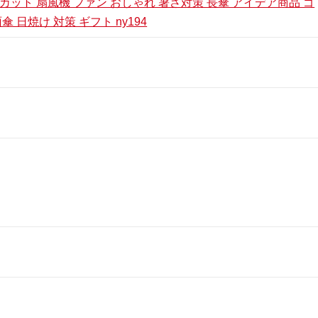
カット 扇風機 ファン おしゃれ 暑さ対策 長傘 アイデア商品 ゴ
 日焼け 対策 ギフト ny194