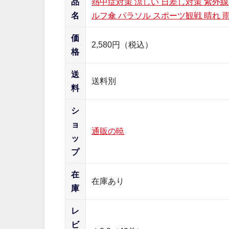
品
熱中症対策 涼しい 日差し対策 紫外線
名
ルフ傘 パラソル スポーツ観戦 晴れ 雨傘
価
2,580円（税込）
格
送
送料別
料
シ
ョ
通販の暁
ッ
プ
在
在庫あり
庫
レ
ビ