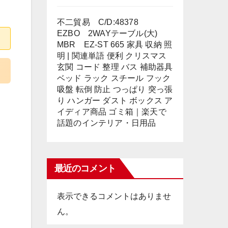
不二貿易 C/D:48378
EZBO 2WAYテーブル(大)
MBR EZ-ST 665 家具 収納 照
明 | 関連単語 便利 クリスマス
玄関 コード 整理 バス 補助器具
ベッド ラック スチール フック
吸盤 転倒 防止 つっぱり 突っ張
り ハンガー ダスト ボックス ア
イディア商品 ゴミ箱｜楽天で
話題のインテリア・日用品
最近のコメント
表示できるコメントはありませ
ん。