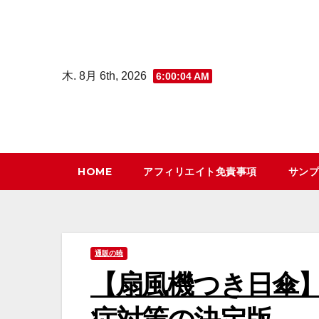
コ
ン
テ
ン
木. 8月 6th, 2026
6:00:05 AM
ツ
へ
ス
キ
HOME
アフィリエイト免責事項
サンプ
ッ
プ
通販の暁
【扇風機つき日傘】