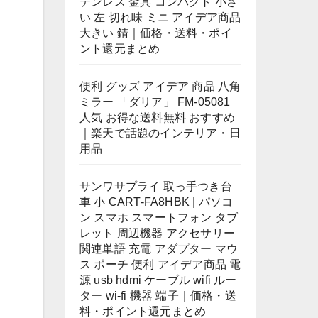
テンレス 金具 コンパクト 小さ
い 左 切れ味 ミニ アイデア商品
大きい 錆｜価格・送料・ポイ
ント還元まとめ
便利 グッズ アイデア 商品 八角
ミラー 「ダリア」 FM-05081
人気 お得な送料無料 おすすめ
｜楽天で話題のインテリア・日
用品
サンワサプライ 取っ手つき台
車 小 CART-FA8HBK | パソコ
ン スマホ スマートフォン タブ
レット 周辺機器 アクセサリー
関連単語 充電 アダプター マウ
ス ポーチ 便利 アイデア商品 電
源 usb hdmi ケーブル wifi ルー
ター wi-fi 機器 端子｜価格・送
料・ポイント還元まとめ