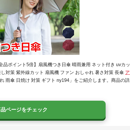
迄全品ポイント5倍】扇風機つき日傘 晴雨兼用 ネット付き uvカ
差し対策 紫外線カット 扇風機 ファン おしゃれ 暑さ対策 長傘
ア
れ 雨傘 日焼け 対策 ギフト ny194」をご紹介します。商品の
商品ページをチェック