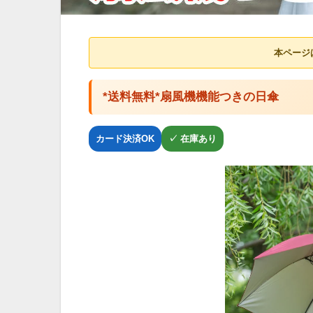
本ページ
*送料無料*扇風機機能つきの日傘
カード決済OK
✓ 在庫あり