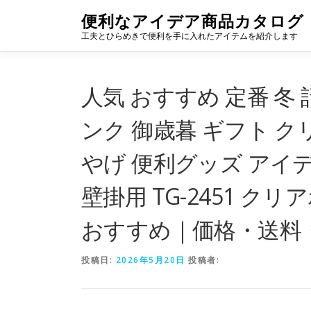
コ
便利なアイデア商品カタログ
ン
工夫とひらめきで便利を手に入れたアイテムを紹介します
テ
ン
ツ
へ
人気 おすすめ 定番 冬 
ス
キ
ンク 御歳暮 ギフト ク
ッ
プ
やげ 便利グッズ アイ
壁掛用 TG-2451 ク
おすすめ｜価格・送料
投稿日:
2026年5月20日
投稿者: