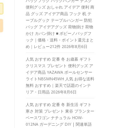
バッグフック バッグハンガー デスク
便利グッズ おしゃれ アイデア 便利 商
品 グッズ アイデア商品 フック 机 テ
ーブルグック テーブルハンガー 防犯
バッグ アイデアグッズ 荷物掛け 荷物
かけ カバン掛け ■ ボビーノバッグフ
ック｜価格・送料・ポイント還元まと
め｜レビュー212件
2026年8月6日
人気 おすすめ 定番 冬 お歳暮 ギフト
クリスマス プレゼント 便利グッズ ア
イデア商品 YAZAWA ボールセンサー
ライトNBSMN45WH 人気 お得な送料
無料 おすすめ｜楽天で話題のインテ
リア・日用品
2026年8月6日
人気 おすすめ 定番 冬 新生活 ギフト
寒さ 対策 プレゼント 東谷 プランター
ベースワゴン ナチュラル HOW-
012NA ガーデニング DIY | 関連単語