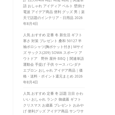
語 おしゃれ アイディア ベルト 壁掛け
電波 アイデア商品 便利 グッズ 男｜楽
天で話題のインテリア・日用品
2026
年8月4日
人気 おすすめ 定番 冬 新生活 ギフト
寒さ 対策 プレゼント 桑和 50127 半
袖ポロシャツ(胸ポケット付き) Mサイ
ズ サックス(209) SOWA スポーツ ア
ウトドア 野外 屋外 BBQ | 関連単語
運動会 手提げ 子供 ケース バンダナ
エプロン おしゃれ アイデア商品｜価
格・送料・ポイント還元まとめ
2026
年8月4日
人気 おすすめ 定番 冬 話題 注目 かわ
いい おしゃれ ランク 御歳暮 ギフト
クリスマス お歳暮 プレゼント おみや
げ 便利グッズ アイデア商品 サンワサ