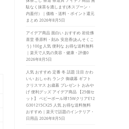
抹茶こし 茶道 茶道具 アイデア商品 無
駄なく抹茶を漉します(木スプーン・
内蓋付）｜価格・送料・ポイント還元
まとめ
2026年8月5日
アイデア商品 面白い おすすめ 岩佐佛
喜堂 香原料・刻み 安息香(あんそくこ
う) 100g 人気 便利な お得な送料無料
｜楽天で人気の美容・健康・評価0
2026年8月5日
人気 おすすめ 定番 冬 話題 注目 かわ
いい おしゃれ ランク 御歳暮 ギフト
クリスマス お歳暮 プレゼント おみや
げ 便利グッズ アイデア商品 【25個セ
ット】 ベビーボール球15WクリアE12
G301215CX25 人気 お得な送料無料
おすすめ｜楽天で話題のインテリア・
日用品
2026年8月5日