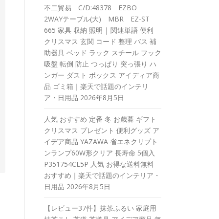
不二貿易 C/D:48378 EZBO
2WAYテーブル(大) MBR EZ-ST
665 家具 収納 照明 | 関連単語 便利
クリスマス 玄関 コード 整理 バス 補
助器具 ベッド ラック スチール フック
吸盤 転倒 防止 つっぱり 突っ張り ハ
ンガー ダスト ボックス アイディア商
品 ゴミ箱｜楽天で話題のインテリ
ア・日用品
2026年8月5日
人気 おすすめ 定番 冬 お歳暮 ギフト
クリスマス プレゼント 便利グッズ ア
イデア商品 YAZAWA 省エネクリプト
ンランプ60W形クリア 長寿命 5個入
P351754CL5P 人気 お得な送料無料
おすすめ｜楽天で話題のインテリア・
日用品
2026年8月5日
【レビュー37件】抹茶ふるい 家庭用