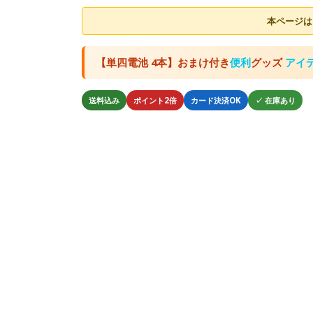
本ページは
【単四電池 4本】おまけ付き
便利
グッズ
アイ
送料込み
ポイント2倍
カード決済OK
✓ 在庫あり