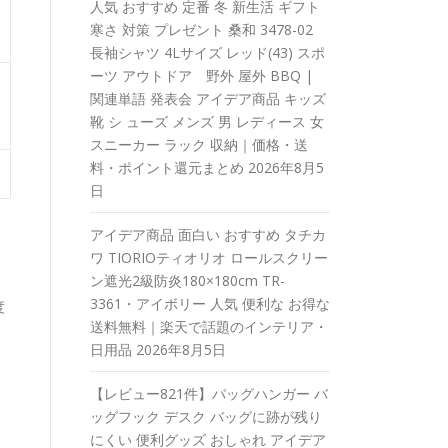
人気 おすすめ 定番 冬 新生活 ギフト
寒さ 対策 プレゼント 桑和 3478-02
長袖シャツ 4Lサイズ レッド(43) スポ
ーツ アウトドア 野外 屋外 BBQ |
関連単語 発表会 アイデア商品 キッズ
靴 シ ューズ メンズ 男 レディース 女
スニーカー ラック 収納｜価格・送
料・ポイント還元まとめ
2026年8月5
日
アイデア商品 面白い おすすめ タチカ
ワ TIORIOティオリオ ロールスクリー
ン遮光2級防炎180×180cm TR-
3361・アイボリー 人気 便利な お得な
度
送料無料｜楽天で話題のインテリア・
日用品
2026年8月5日
【レビュー821件】バッグハンガー バ
ッグフック デスク バッグに跡が残り
にくい 便利グッズ おしゃれ アイデア