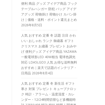
便利 商品 グッズ アイデア商品 フック
テーブルハンガー 防犯 バッグ アイデ
アグッズ 荷物掛け 荷物かけ カバン掛
け｜価格・送料・ポイント還元まとめ
2026年8月5日
人気 おすすめ 定番 冬 話題 注目 かわ
いい おしゃれ ランク 御歳暮 ギフト
クリスマス お歳暮 プレゼント おみや
げ 便利グッズ アイデア商品 YAZAWA
一般電球形LED 40W相当 電球色調光
対応 LDA5LGD3 人気 お得な送料無料
おすすめ｜楽天で話題のインテリア・
日用品
2026年8月4日
人気 おすすめ 定番 冬 新生活 ギフト
寒さ 対策 プレゼント キューブクロッ
ク 時計・アラーム・温度湿度・カレ
ンダー・12/24時間切替など多機能時
計 22550408 時計 時短 時間 | 関連単