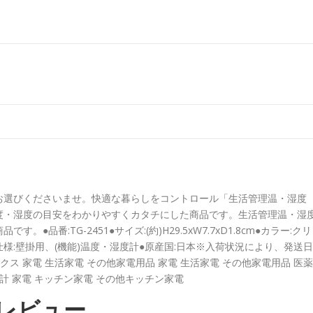
お選びくださいませ。快適な暮らしをコントロール「生活管理温・湿度
度・湿度の目安をわかりやすくカタチにした商品です。生活管理温・湿
番:TG-2451●サイズ:(約)H29.5xW7.7xD1.8cm●カラー:クリ
g●仕様:壁掛用、(機能)温度・湿度計●原産国:日本※入荷状況により、発送日
ス 家電 生活家電 その他家電用品 家電 生活家電 その他家電用品 医薬
計 家電 キッチン家電 その他キッチン家電
レビュー