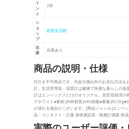
イ
2倍
ン
ト
シ
ョ
創造生活館
ッ
プ
在
在庫あり
庫
商品の説明・仕様
代引き不可商品です。代金引換以外のお支払方法を
計」生活管理温・湿度計は健康で快適な暮らしの温
計はエンペックスだけのオリジナル。意匠登録済の商品です。●品
アホワイト●素材:(外枠材質)ABS樹脂●重量:約120
が遅れる場合がございます。[商品ジャンル]エンペック
品・コンタクト・介護 身体測定器・医療計測器 体温
実際のユーザー評価・