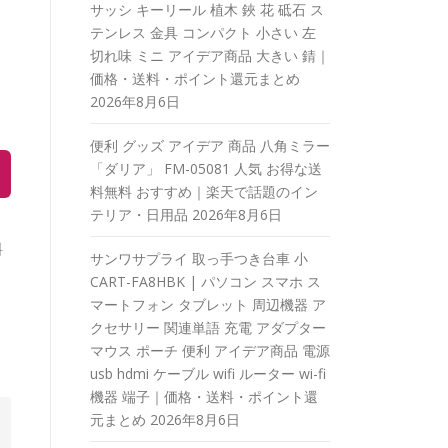
サッシ キーリール 植木 鋏 花 砥石 ス
テンレス 金具 コンパクト 小さい 左
切れ味 ミニ アイデア商品 大きい 錆｜
価格・送料・ポイント還元まとめ
2026年8月6日
便利 グッズ アイデア 商品 八角ミラー
「ダリア」 FM-05081 人気 お得な送
料無料 おすすめ｜楽天で話題のイン
テリア・日用品
2026年8月6日
料
サンワサプライ 取っ手つき台車 小
CART-FA8HBK | パソコン スマホ ス
マートフォン タブレット 周辺機器 ア
クセサリー 関連単語 充電 アダプター
マウス ポーチ 便利 アイデア商品 電源
usb hdmi ケーブル wifi ルーター wi-fi
機器 端子｜価格・送料・ポイント還
元まとめ
2026年8月6日