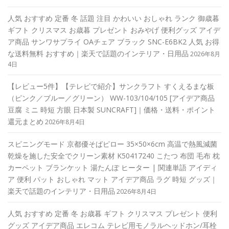
人気 おすすめ 定番 冬 話題 注目 かわいい おしゃれ ランク 御歳暮
ギフト クリスマス お歳暮 プレゼント おみやげ 便利グッズ アイデ
ア商品 サンワサプライ OAチェア ブラック SNC-E6BK2 人気 お得
な送料無料 おすすめ｜楽天で話題のインテリア・日用品
2026年8月
4日
【レビュー5件】【テレビで紹介】サンクラフト すくえるまな板
（ピンク／ブルー／グリーン） WW-103/104/105 [アイデア商品
豆腐 ミニ 時短 方眼 日本製 SUNCRAFT]｜価格・送料・ポイント
還元まとめ
2026年8月4日
スピニングモード 京都優そばピロー 35×50×6cm 高温で熱風減菌
乾燥を施した安全でクリーン素材 K50417240 こたつ 布団 毛布 枕
カーペット ブランケット 湯たんぽ ヒーター | 関連単語 アイディ
ア 便利 パット おしゃれ マット アイデア商品 ラグ 時短 グッズ｜
楽天で話題のインテリア・日用品
2026年8月4日
人気 おすすめ 定番 冬 お歳暮 ギフト クリスマス プレゼント 便利
グッズ アイデア商品 エレコム テレビ用モノラルヘッドホン/耳栓