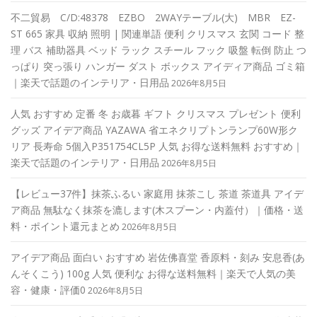
不二貿易 C/D:48378 EZBO 2WAYテーブル(大) MBR EZ-
ST 665 家具 収納 照明 | 関連単語 便利 クリスマス 玄関 コード 整
理 バス 補助器具 ベッド ラック スチール フック 吸盤 転倒 防止 つ
っぱり 突っ張り ハンガー ダスト ボックス アイディア商品 ゴミ箱
｜楽天で話題のインテリア・日用品
2026年8月5日
人気 おすすめ 定番 冬 お歳暮 ギフト クリスマス プレゼント 便利
グッズ アイデア商品 YAZAWA 省エネクリプトンランプ60W形ク
リア 長寿命 5個入P351754CL5P 人気 お得な送料無料 おすすめ｜
楽天で話題のインテリア・日用品
2026年8月5日
【レビュー37件】抹茶ふるい 家庭用 抹茶こし 茶道 茶道具 アイデ
ア商品 無駄なく抹茶を漉します(木スプーン・内蓋付）｜価格・送
料・ポイント還元まとめ
2026年8月5日
アイデア商品 面白い おすすめ 岩佐佛喜堂 香原料・刻み 安息香(あ
んそくこう) 100g 人気 便利な お得な送料無料｜楽天で人気の美
容・健康・評価0
2026年8月5日