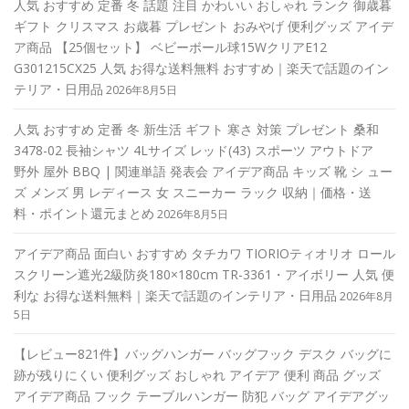
人気 おすすめ 定番 冬 話題 注目 かわいい おしゃれ ランク 御歳暮
ギフト クリスマス お歳暮 プレゼント おみやげ 便利グッズ アイデ
ア商品 【25個セット】 ベビーボール球15WクリアE12
G301215CX25 人気 お得な送料無料 おすすめ｜楽天で話題のイン
テリア・日用品
2026年8月5日
人気 おすすめ 定番 冬 新生活 ギフト 寒さ 対策 プレゼント 桑和
3478-02 長袖シャツ 4Lサイズ レッド(43) スポーツ アウトドア
野外 屋外 BBQ | 関連単語 発表会 アイデア商品 キッズ 靴 シ ュー
ズ メンズ 男 レディース 女 スニーカー ラック 収納｜価格・送
料・ポイント還元まとめ
2026年8月5日
アイデア商品 面白い おすすめ タチカワ TIORIOティオリオ ロール
スクリーン遮光2級防炎180×180cm TR-3361・アイボリー 人気 便
利な お得な送料無料｜楽天で話題のインテリア・日用品
2026年8月
5日
【レビュー821件】バッグハンガー バッグフック デスク バッグに
跡が残りにくい 便利グッズ おしゃれ アイデア 便利 商品 グッズ
アイデア商品 フック テーブルハンガー 防犯 バッグ アイデアグッ