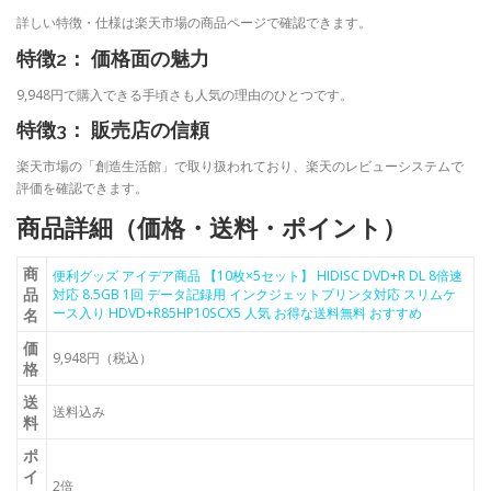
詳しい特徴・仕様は楽天市場の商品ページで確認できます。
特徴2： 価格面の魅力
9,948円で購入できる手頃さも人気の理由のひとつです。
特徴3： 販売店の信頼
楽天市場の「創造生活館」で取り扱われており、楽天のレビューシステムで
評価を確認できます。
商品詳細（価格・送料・ポイント）
商
便利グッズ アイデア商品 【10枚×5セット】 HIDISC DVD+R DL 8倍速
品
対応 8.5GB 1回 データ記録用 インクジェットプリンタ対応 スリムケ
ース入り HDVD+R85HP10SCX5 人気 お得な送料無料 おすすめ
名
価
9,948円（税込）
格
送
送料込み
料
ポ
イ
2倍