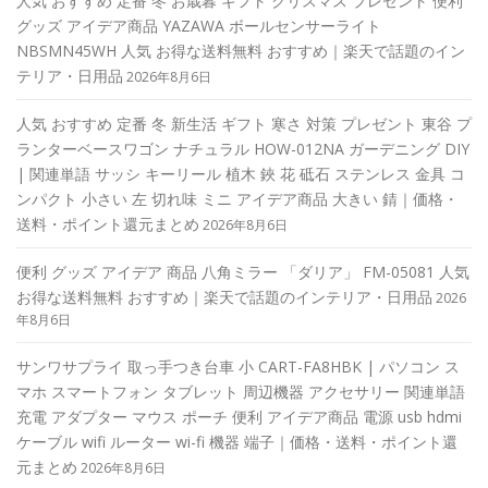
人気 おすすめ 定番 冬 お歳暮 ギフト クリスマス プレゼント 便利
グッズ アイデア商品 YAZAWA ボールセンサーライト
NBSMN45WH 人気 お得な送料無料 おすすめ｜楽天で話題のイン
テリア・日用品
2026年8月6日
人気 おすすめ 定番 冬 新生活 ギフト 寒さ 対策 プレゼント 東谷 プ
ランターベースワゴン ナチュラル HOW-012NA ガーデニング DIY
| 関連単語 サッシ キーリール 植木 鋏 花 砥石 ステンレス 金具 コ
ンパクト 小さい 左 切れ味 ミニ アイデア商品 大きい 錆｜価格・
送料・ポイント還元まとめ
2026年8月6日
便利 グッズ アイデア 商品 八角ミラー 「ダリア」 FM-05081 人気
お得な送料無料 おすすめ｜楽天で話題のインテリア・日用品
2026
年8月6日
サンワサプライ 取っ手つき台車 小 CART-FA8HBK | パソコン ス
マホ スマートフォン タブレット 周辺機器 アクセサリー 関連単語
充電 アダプター マウス ポーチ 便利 アイデア商品 電源 usb hdmi
ケーブル wifi ルーター wi-fi 機器 端子｜価格・送料・ポイント還
元まとめ
2026年8月6日