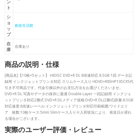
ン
ト
シ
ョ
創造生活館
ッ
プ
在
在庫あり
庫
商品の説明・仕様
[商品名]【10枚×5セット】 HIDISC DVD+R DL 8倍速対応 8.5GB 1回 データ記
録用 インクジェットプリンタ対応 スリムケース入り HDVD+R85HP10SCX5代
引き不可商品です。代金引換以外のお支払方法をお選びくださいませ。
DVD+R DL 写真やデータの保存に最適 Double Layer 一回記録用 インクジェ
ットプリンタ対応2層式 DVD+R DLメディア規格:DVD+R DL(2層式)容量:8.5GB
対応速度:8倍速レーベル:インクジェットプリンタ対応印刷範囲:ワイドエリ
ア 枚数:10枚ケース:5mm Slimケース入り※入荷状況により、発送日が遅れ
る場合がございます。
実際のユーザー評価・レビュー