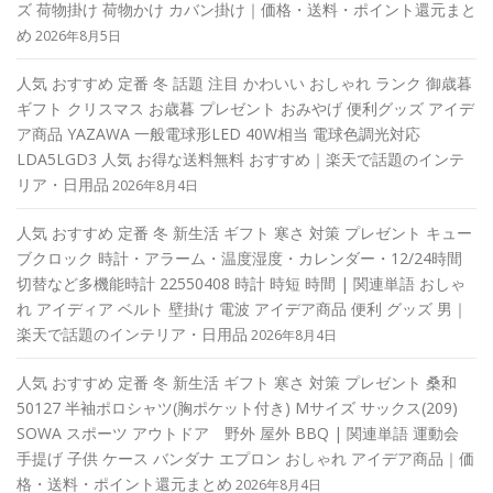
ズ 荷物掛け 荷物かけ カバン掛け｜価格・送料・ポイント還元まと
め
2026年8月5日
人気 おすすめ 定番 冬 話題 注目 かわいい おしゃれ ランク 御歳暮
ギフト クリスマス お歳暮 プレゼント おみやげ 便利グッズ アイデ
ア商品 YAZAWA 一般電球形LED 40W相当 電球色調光対応
LDA5LGD3 人気 お得な送料無料 おすすめ｜楽天で話題のインテ
リア・日用品
2026年8月4日
人気 おすすめ 定番 冬 新生活 ギフト 寒さ 対策 プレゼント キュー
ブクロック 時計・アラーム・温度湿度・カレンダー・12/24時間
切替など多機能時計 22550408 時計 時短 時間 | 関連単語 おしゃ
れ アイディア ベルト 壁掛け 電波 アイデア商品 便利 グッズ 男｜
楽天で話題のインテリア・日用品
2026年8月4日
人気 おすすめ 定番 冬 新生活 ギフト 寒さ 対策 プレゼント 桑和
50127 半袖ポロシャツ(胸ポケット付き) Mサイズ サックス(209)
SOWA スポーツ アウトドア 野外 屋外 BBQ | 関連単語 運動会
手提げ 子供 ケース バンダナ エプロン おしゃれ アイデア商品｜価
格・送料・ポイント還元まとめ
2026年8月4日