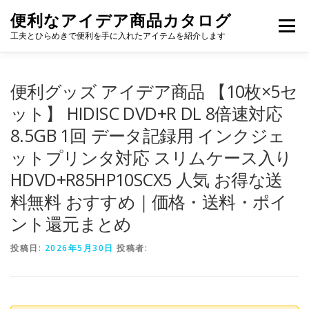
コ
便利なアイデア商品カタログ
ン
メニュー
テ
工夫とひらめきで便利を手に入れたアイテムを紹介します
ン
ツ
へ
便利グッズ アイデア商品 【10枚×5セ
ス
キ
ット】 HIDISC DVD+R DL 8倍速対応
ッ
8.5GB 1回 データ記録用 インクジェ
プ
ットプリンタ対応 スリムケース入り
HDVD+R85HP10SCX5 人気 お得な送
料無料 おすすめ｜価格・送料・ポイ
ント還元まとめ
投稿日:
2026年5月30日
投稿者: