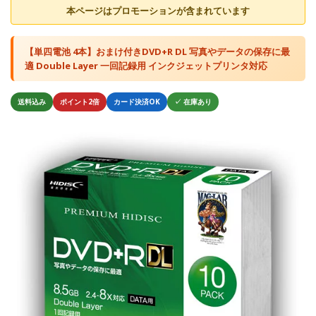
本ページはプロモーションが含まれています
【単四電池 4本】おまけ付きDVD+R DL 写真やデータの保存に最
適 Double Layer 一回記録用 インクジェットプリンタ対応
送料込み
ポイント2倍
カード決済OK
✓ 在庫あり