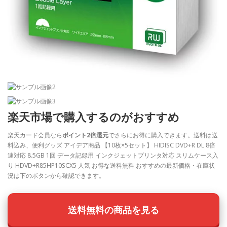
楽天市場で購入するのがおすすめ
楽天カード会員なら
ポイント2倍還元
でさらにお得に購入できます。送料は送
料込み、便利グッズ アイデア商品 【10枚×5セット】 HIDISC DVD+R DL 8倍
速対応 8.5GB 1回 データ記録用 インクジェットプリンタ対応 スリムケース入
り HDVD+R85HP10SCX5 人気 お得な送料無料 おすすめの最新価格・在庫状
況は下のボタンから確認できます。
送料無料の商品を見る