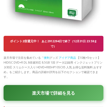
ポイント2倍還元中！
あと2912294日で終了（12月31日 23:59ま
で）
楽天市場で注目を集めている「
便利
グッズ
アイデア商品
【10枚×5セット】
HIDISC DVD+R DL 8倍速対応 8.5GB 1回 データ記録用 インクジェットプリン
タ対応 スリムケース入り HDVD+R85HP10SCX5 人気 お得な送料無料 おすす
め」をご紹介します。商品の詳細や評判を以下のセクションで確認できま
す。
楽天市場で詳細を見る