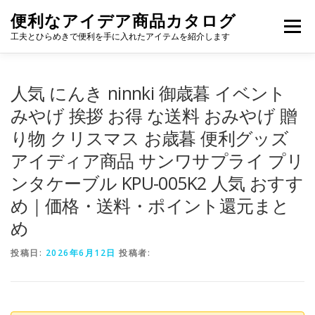
コ
便利なアイデア商品カタログ
ン
メニュー
テ
工夫とひらめきで便利を手に入れたアイテムを紹介します
ン
ツ
へ
人気 にんき ninnki 御歳暮 イベント
ス
キ
みやげ 挨拶 お得 な送料 おみやげ 贈
ッ
り物 クリスマス お歳暮 便利グッズ
プ
アイディア商品 サンワサプライ プリ
ンタケーブル KPU-005K2 人気 おすす
め｜価格・送料・ポイント還元まと
め
投稿日:
2026年6月12日
投稿者: