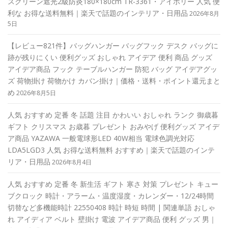
スクリーン遮光2級防炎180×180cm TR-3361・アイボリー 人気 便
利な お得な送料無料｜楽天で話題のインテリア・日用品
2026年8月
5日
【レビュー821件】バッグハンガー バッグフック デスク バッグに
跡が残りにくい 便利グッズ おしゃれ アイデア 便利 商品 グッズ
アイデア商品 フック テーブルハンガー 防犯 バッグ アイデアグッ
ズ 荷物掛け 荷物かけ カバン掛け｜価格・送料・ポイント還元まと
め
2026年8月5日
人気 おすすめ 定番 冬 話題 注目 かわいい おしゃれ ランク 御歳暮
ギフト クリスマス お歳暮 プレゼント おみやげ 便利グッズ アイデ
ア商品 YAZAWA 一般電球形LED 40W相当 電球色調光対応
LDA5LGD3 人気 お得な送料無料 おすすめ｜楽天で話題のインテ
リア・日用品
2026年8月4日
人気 おすすめ 定番 冬 新生活 ギフト 寒さ 対策 プレゼント キュー
ブクロック 時計・アラーム・温度湿度・カレンダー・12/24時間
切替など多機能時計 22550408 時計 時短 時間 | 関連単語 おしゃ
れ アイディア ベルト 壁掛け 電波 アイデア商品 便利 グッズ 男｜