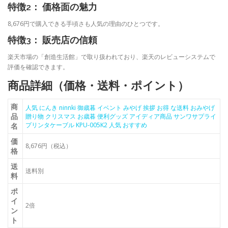
特徴2： 価格面の魅力
8,676円で購入できる手頃さも人気の理由のひとつです。
特徴3： 販売店の信頼
楽天市場の「創造生活館」で取り扱われており、楽天のレビューシステムで
評価を確認できます。
商品詳細（価格・送料・ポイント）
商
人気 にんき ninnki 御歳暮 イベント みやげ 挨拶 お得 な送料 おみやげ
品
贈り物 クリスマス お歳暮 便利グッズ アイディア商品 サンワサプライ
プリンタケーブル KPU-005K2 人気 おすすめ
名
価
8,676円（税込）
格
送
送料別
料
ポ
イ
2倍
ン
ト