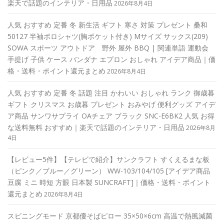
楽天で話題のインテリア・日用品
2026年8月4日
人気 おすすめ 定番 冬 新生活 ギフト 寒さ 対策 プレゼント 桑和
50127 半袖ポロシャツ(胸ポケット付き) Mサイズ サックス(209)
SOWA スポーツ アウトドア 野外 屋外 BBQ | 関連単語 運動会
手提げ 子供 ケース バンダナ エプロン おしゃれ アイデア商品｜価
格・送料・ポイント還元まとめ
2026年8月4日
人気 おすすめ 定番 冬 話題 注目 かわいい おしゃれ ランク 御歳暮
ギフト クリスマス お歳暮 プレゼント おみやげ 便利グッズ アイデ
ア商品 サンワサプライ OAチェア ブラック SNC-E6BK2 人気 お得
な送料無料 おすすめ｜楽天で話題のインテリア・日用品
2026年8月
4日
【レビュー5件】【テレビで紹介】サンクラフト すくえるまな板
（ピンク／ブルー／グリーン） WW-103/104/105 [アイデア商品
豆腐 ミニ 時短 方眼 日本製 SUNCRAFT]｜価格・送料・ポイント
還元まとめ
2026年8月4日
スピニングモード 京都優そばピロー 35×50×6cm 高温で熱風減菌