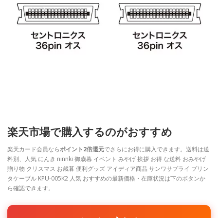
楽天市場で購入するのがおすすめ
楽天カード会員なら
ポイント2倍還元
でさらにお得に購入できます。送料は送
料別、人気 にんき ninnki 御歳暮 イベント みやげ 挨拶 お得 な送料 おみやげ
贈り物 クリスマス お歳暮 便利グッズ アイディア商品 サンワサプライ プリン
タケーブル KPU-005K2 人気 おすすめの最新価格・在庫状況は下のボタンか
ら確認できます。