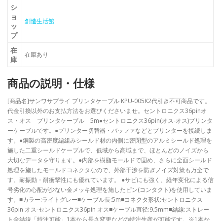
シ
ョ
創造生活館
ッ
プ
在
在庫あり
庫
商品の説明・仕様
[商品名]サンワサプライ プリンタケーブル KPU-005K2代引き不可商品です。
代金引換以外のお支払方法をお選びくださいませ。セントロニクス36pinオ
ス・オス プリンタケーブル 5m●セントロニクス36pin(オス-オス)プリンタ
ーケーブルです。●プリンター切替器・バッファなどとプリンターを接続しま
す。●銅製の高密度編組みシールド材の内側に密閉型のアルミシールド処理を
施した二重シールドケーブルで、低域から高域まで、ほとんどのノイズから
大切なデータを守ります。●内部を樹脂モールドで固め、さらに全面シールド
処理を施したモールドコネクタなので、外部干渉を防ぎノイズ対策も万全で
す。耐振動・耐衝撃性にも優れています。 ●サビにも強く、経年変化による信
号劣化の心配が少ない金メッキ処理を施したピン(コンタクト)を使用していま
す。■カラー:ライトグレー■ケーブル長:5m■コネクタ形状:セントロニクス
36pin オス-セントロニクス36pin オス■ケーブル直径:9.5mm■結線:ストレー
ト全結線「特注可能」1本から長さ変更などの特注生産が可能です。※1本か