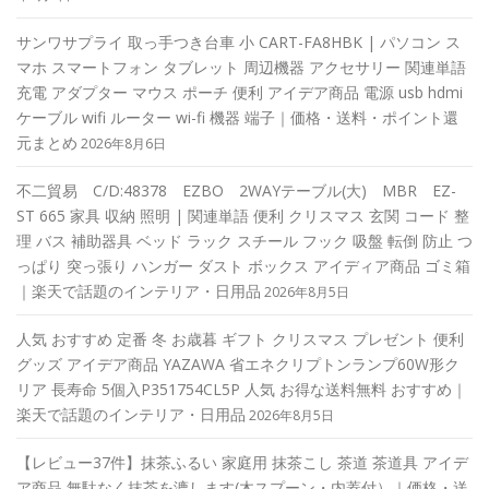
サンワサプライ 取っ手つき台車 小 CART-FA8HBK | パソコン ス
マホ スマートフォン タブレット 周辺機器 アクセサリー 関連単語
充電 アダプター マウス ポーチ 便利 アイデア商品 電源 usb hdmi
ケーブル wifi ルーター wi-fi 機器 端子｜価格・送料・ポイント還
元まとめ
2026年8月6日
不二貿易 C/D:48378 EZBO 2WAYテーブル(大) MBR EZ-
ST 665 家具 収納 照明 | 関連単語 便利 クリスマス 玄関 コード 整
理 バス 補助器具 ベッド ラック スチール フック 吸盤 転倒 防止 つ
っぱり 突っ張り ハンガー ダスト ボックス アイディア商品 ゴミ箱
｜楽天で話題のインテリア・日用品
2026年8月5日
人気 おすすめ 定番 冬 お歳暮 ギフト クリスマス プレゼント 便利
グッズ アイデア商品 YAZAWA 省エネクリプトンランプ60W形ク
リア 長寿命 5個入P351754CL5P 人気 お得な送料無料 おすすめ｜
楽天で話題のインテリア・日用品
2026年8月5日
【レビュー37件】抹茶ふるい 家庭用 抹茶こし 茶道 茶道具 アイデ
ア商品 無駄なく抹茶を漉します(木スプーン・内蓋付）｜価格・送