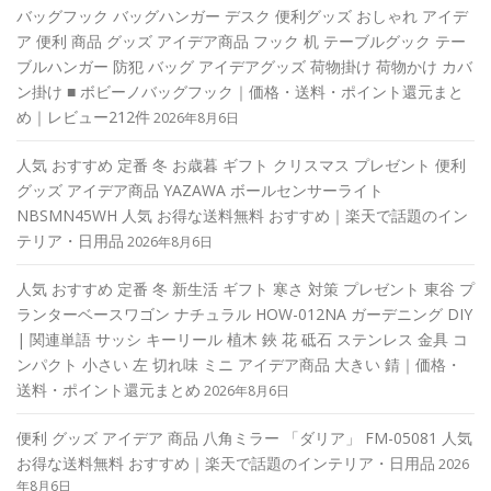
バッグフック バッグハンガー デスク 便利グッズ おしゃれ アイデ
ア 便利 商品 グッズ アイデア商品 フック 机 テーブルグック テー
ブルハンガー 防犯 バッグ アイデアグッズ 荷物掛け 荷物かけ カバ
ン掛け ■ ボビーノバッグフック｜価格・送料・ポイント還元まと
め｜レビュー212件
2026年8月6日
人気 おすすめ 定番 冬 お歳暮 ギフト クリスマス プレゼント 便利
グッズ アイデア商品 YAZAWA ボールセンサーライト
NBSMN45WH 人気 お得な送料無料 おすすめ｜楽天で話題のイン
テリア・日用品
2026年8月6日
人気 おすすめ 定番 冬 新生活 ギフト 寒さ 対策 プレゼント 東谷 プ
ランターベースワゴン ナチュラル HOW-012NA ガーデニング DIY
| 関連単語 サッシ キーリール 植木 鋏 花 砥石 ステンレス 金具 コ
ンパクト 小さい 左 切れ味 ミニ アイデア商品 大きい 錆｜価格・
送料・ポイント還元まとめ
2026年8月6日
便利 グッズ アイデア 商品 八角ミラー 「ダリア」 FM-05081 人気
お得な送料無料 おすすめ｜楽天で話題のインテリア・日用品
2026
年8月6日