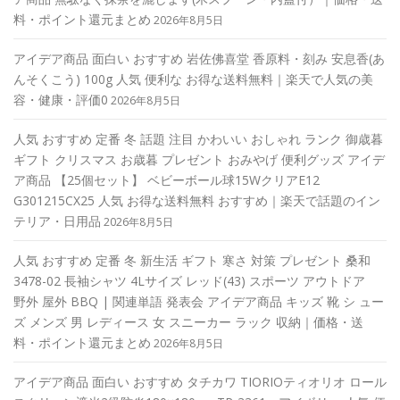
料・ポイント還元まとめ
2026年8月5日
アイデア商品 面白い おすすめ 岩佐佛喜堂 香原料・刻み 安息香(あ
んそくこう) 100g 人気 便利な お得な送料無料｜楽天で人気の美
容・健康・評価0
2026年8月5日
人気 おすすめ 定番 冬 話題 注目 かわいい おしゃれ ランク 御歳暮
ギフト クリスマス お歳暮 プレゼント おみやげ 便利グッズ アイデ
ア商品 【25個セット】 ベビーボール球15WクリアE12
G301215CX25 人気 お得な送料無料 おすすめ｜楽天で話題のイン
テリア・日用品
2026年8月5日
人気 おすすめ 定番 冬 新生活 ギフト 寒さ 対策 プレゼント 桑和
3478-02 長袖シャツ 4Lサイズ レッド(43) スポーツ アウトドア
野外 屋外 BBQ | 関連単語 発表会 アイデア商品 キッズ 靴 シ ュー
ズ メンズ 男 レディース 女 スニーカー ラック 収納｜価格・送
料・ポイント還元まとめ
2026年8月5日
アイデア商品 面白い おすすめ タチカワ TIORIOティオリオ ロール