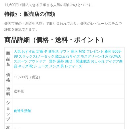
11,600円で購入できる手頃さも人気の理由のひとつです。
特徴3： 販売店の信頼
楽天市場の「創造生活館」で取り扱われており、楽天のレビューシステムで
評価を確認できます。
商品詳細（価格・送料・ポイント）
人気 おすすめ 定番 冬 新生活 ギフト 寒さ 対策 プレゼント 桑和 9669-
商
99 スラックス(ノータック.脇ゴム) Sサイズ モスグリーン(107) SOWA
品
スポーツ アウトドア 野外 屋外 BBQ | 関連単語 おしゃれ アイデア商
名
品 キッズ 靴 シ ューズ メンズ 男 レディース
価
11,600円（税込）
格
送
送料別
料
シ
ョ
創造生活館
ッ
プ
在