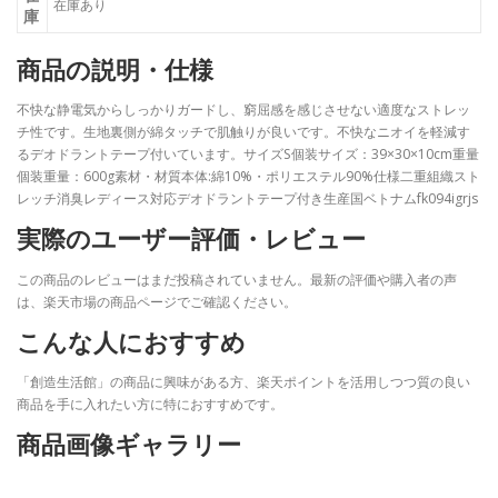
在庫あり
庫
商品の説明・仕様
不快な静電気からしっかりガードし、窮屈感を感じさせない適度なストレッ
チ性です。生地裏側が綿タッチで肌触りが良いです。不快なニオイを軽減す
るデオドラントテープ付いています。サイズS個装サイズ：39×30×10cm重量
個装重量：600g素材・材質本体:綿10%・ポリエステル90%仕様二重組織スト
レッチ消臭レディース対応デオドラントテープ付き生産国ベトナムfk094igrjs
実際のユーザー評価・レビュー
この商品のレビューはまだ投稿されていません。最新の評価や購入者の声
は、楽天市場の商品ページでご確認ください。
こんな人におすすめ
「創造生活館」の商品に興味がある方、楽天ポイントを活用しつつ質の良い
商品を手に入れたい方に特におすすめです。
商品画像ギャラリー