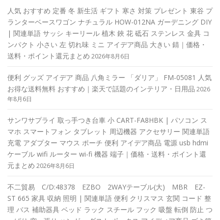
人気 おすすめ 定番 冬 新生活 ギフト 寒さ 対策 プレゼント 東谷 プ
ランターベースワゴン ナチュラル HOW-012NA ガーデニング DIY
| 関連単語 サッシ キーリール 植木 鋏 花 砥石 ステンレス 金具 コ
ンパクト 小さい 左 切れ味 ミニ アイデア商品 大きい 錆｜価格・
送料・ポイント還元まとめ
2026年8月6日
便利 グッズ アイデア 商品 八角ミラー 「ダリア」 FM-05081 人気
お得な送料無料 おすすめ｜楽天で話題のインテリア・日用品
2026
年8月6日
サンワサプライ 取っ手つき台車 小 CART-FA8HBK | パソコン ス
マホ スマートフォン タブレット 周辺機器 アクセサリー 関連単語
充電 アダプター マウス ポーチ 便利 アイデア商品 電源 usb hdmi
ケーブル wifi ルーター wi-fi 機器 端子｜価格・送料・ポイント還
元まとめ
2026年8月6日
不二貿易 C/D:48378 EZBO 2WAYテーブル(大) MBR EZ-
ST 665 家具 収納 照明 | 関連単語 便利 クリスマス 玄関 コード 整
理 バス 補助器具 ベッド ラック スチール フック 吸盤 転倒 防止 つ