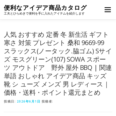
コ
便利なアイデア商品カタログ
ン
メニュー
テ
工夫とひらめきで便利を手に入れたアイテムを紹介します
ン
ツ
へ
人気 おすすめ 定番 冬 新生活 ギフト
ス
キ
寒さ 対策 プレゼント 桑和 9669-99
ッ
スラックス(ノータック.脇ゴム) Sサイ
プ
ズ モスグリーン(107) SOWA スポー
ツ アウトドア 野外 屋外 BBQ | 関連
単語 おしゃれ アイデア商品 キッズ
靴 シ ューズ メンズ 男 レディース｜
価格・送料・ポイント還元まとめ
投稿日:
2026年6月1日
投稿者: