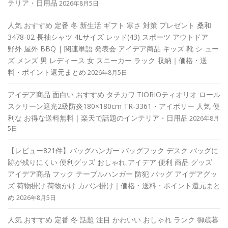
テリア・日用品
2026年8月5日
人気 おすすめ 定番 冬 新生活 ギフト 寒さ 対策 プレゼント 桑和
3478-02 長袖シャツ 4Lサイズ レッド(43) スポーツ アウトドア
野外 屋外 BBQ | 関連単語 発表会 アイデア商品 キッズ 靴 シ ュー
ズ メンズ 男 レディース 女 スニーカー ラック 収納｜価格・送
料・ポイント還元まとめ
2026年8月5日
アイデア商品 面白い おすすめ タチカワ TIORIOティオリオ ロール
スクリーン遮光2級防炎180×180cm TR-3361・アイボリー 人気 便
利な お得な送料無料｜楽天で話題のインテリア・日用品
2026年8月
5日
【レビュー821件】バッグハンガー バッグフック デスク バッグに
跡が残りにくい 便利グッズ おしゃれ アイデア 便利 商品 グッズ
アイデア商品 フック テーブルハンガー 防犯 バッグ アイデアグッ
ズ 荷物掛け 荷物かけ カバン掛け｜価格・送料・ポイント還元まと
め
2026年8月5日
人気 おすすめ 定番 冬 話題 注目 かわいい おしゃれ ランク 御歳暮