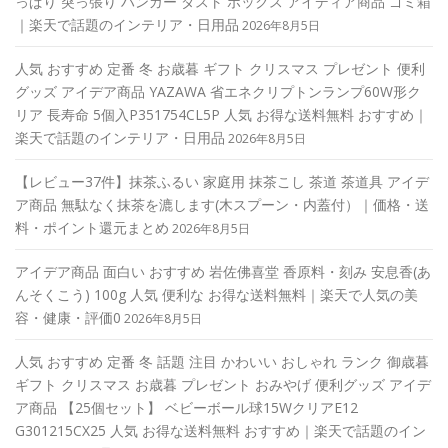
っぱり 突っ張り ハンガー ダスト ボックス アイディア商品 ゴミ箱
｜楽天で話題のインテリア・日用品
2026年8月5日
人気 おすすめ 定番 冬 お歳暮 ギフト クリスマス プレゼント 便利
グッズ アイデア商品 YAZAWA 省エネクリプトンランプ60W形ク
リア 長寿命 5個入P351754CL5P 人気 お得な送料無料 おすすめ｜
楽天で話題のインテリア・日用品
2026年8月5日
【レビュー37件】抹茶ふるい 家庭用 抹茶こし 茶道 茶道具 アイデ
ア商品 無駄なく抹茶を漉します(木スプーン・内蓋付）｜価格・送
料・ポイント還元まとめ
2026年8月5日
アイデア商品 面白い おすすめ 岩佐佛喜堂 香原料・刻み 安息香(あ
んそくこう) 100g 人気 便利な お得な送料無料｜楽天で人気の美
容・健康・評価0
2026年8月5日
人気 おすすめ 定番 冬 話題 注目 かわいい おしゃれ ランク 御歳暮
ギフト クリスマス お歳暮 プレゼント おみやげ 便利グッズ アイデ
ア商品 【25個セット】 ベビーボール球15WクリアE12
G301215CX25 人気 お得な送料無料 おすすめ｜楽天で話題のイン