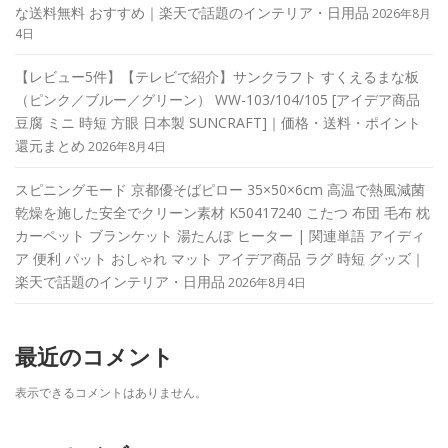
な送料無料 おすすめ｜楽天で話題のインテリア・日用品
2026年8月
4日
【レビュー5件】【テレビで紹介】サンクラフト すくえるまな板
（ピンク／ブルー／グリーン） WW-103/104/105 [アイデア商品
豆腐 ミニ 時短 方眼 日本製 SUNCRAFT]｜価格・送料・ポイント
還元まとめ
2026年8月4日
スピニングモード 京都優そばピロー 35×50×6cm 高温で熱風減菌
乾燥を施した安全でクリーン素材 K50417240 こたつ 布団 毛布 枕
カーペット ブランケット 湯たんぽ ヒーター | 関連単語 アイディ
ア 便利 パット おしゃれ マット アイデア商品 ラグ 時短 グッズ｜
楽天で話題のインテリア・日用品
2026年8月4日
最近のコメント
表示できるコメントはありません。