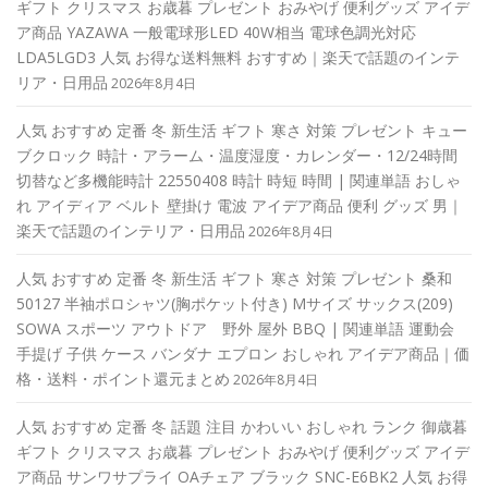
ギフト クリスマス お歳暮 プレゼント おみやげ 便利グッズ アイデ
ア商品 YAZAWA 一般電球形LED 40W相当 電球色調光対応
LDA5LGD3 人気 お得な送料無料 おすすめ｜楽天で話題のインテ
リア・日用品
2026年8月4日
人気 おすすめ 定番 冬 新生活 ギフト 寒さ 対策 プレゼント キュー
ブクロック 時計・アラーム・温度湿度・カレンダー・12/24時間
切替など多機能時計 22550408 時計 時短 時間 | 関連単語 おしゃ
れ アイディア ベルト 壁掛け 電波 アイデア商品 便利 グッズ 男｜
楽天で話題のインテリア・日用品
2026年8月4日
人気 おすすめ 定番 冬 新生活 ギフト 寒さ 対策 プレゼント 桑和
50127 半袖ポロシャツ(胸ポケット付き) Mサイズ サックス(209)
SOWA スポーツ アウトドア 野外 屋外 BBQ | 関連単語 運動会
手提げ 子供 ケース バンダナ エプロン おしゃれ アイデア商品｜価
格・送料・ポイント還元まとめ
2026年8月4日
人気 おすすめ 定番 冬 話題 注目 かわいい おしゃれ ランク 御歳暮
ギフト クリスマス お歳暮 プレゼント おみやげ 便利グッズ アイデ
ア商品 サンワサプライ OAチェア ブラック SNC-E6BK2 人気 お得