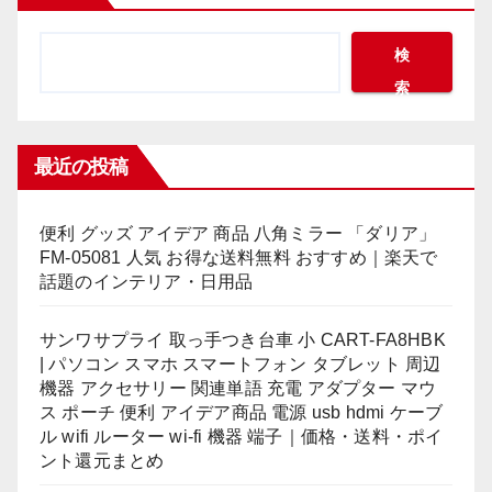
｜楽天で話題のインテリア・日用
品
検
索
最近の投稿
便利 グッズ アイデア 商品 八角ミラー 「ダリア」
FM-05081 人気 お得な送料無料 おすすめ｜楽天で
話題のインテリア・日用品
サンワサプライ 取っ手つき台車 小 CART-FA8HBK
| パソコン スマホ スマートフォン タブレット 周辺
機器 アクセサリー 関連単語 充電 アダプター マウ
ス ポーチ 便利 アイデア商品 電源 usb hdmi ケーブ
ル wifi ルーター wi-fi 機器 端子｜価格・送料・ポイ
ント還元まとめ