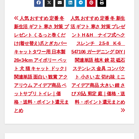
投
人気 おすすめ 定番 冬
人気 おすすめ 定番 冬 新生
新生活 ギフト 寒さ 対策 プ
活 ギフト 寒さ 対策 プレゼ
稿
レゼント くるっと巻くだ
ント H＆H ナイフ式ヘク
ナ
け(着せ替え)爪とぎカバー
スレンチ 2.5-8 K-6
キャットタワー用 日本製
547106 ガーデニング DIY |
ビ
26×34cm アイボリー ペッ
関連単語 植木 鋏 花 砥石
ゲ
ト 犬 猫 キャット ドック |
ステンレス 金具 コンパク
関連単語 面白い 観賞 アク
ト 小さい 左 切れ味 ミニ
ー
アリウム アイデア商品 ペ
アイデア商品 大きい 錆 さ
シ
ットサプリ トイレ｜価
び 刈込 剪定 庭｜価格・送
格・送料・ポイント還元ま
料・ポイント還元まとめ
ョ
とめ
ン