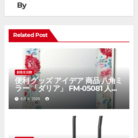
By
Related Post
創造生活館
便利 グッズ アイデア 商品 八角ミ
ラー 「ダリア」 FM-05081 人気
お得な送料無料 おすすめ｜楽天
8月 6, 2026
で話題のインテリア・日用品