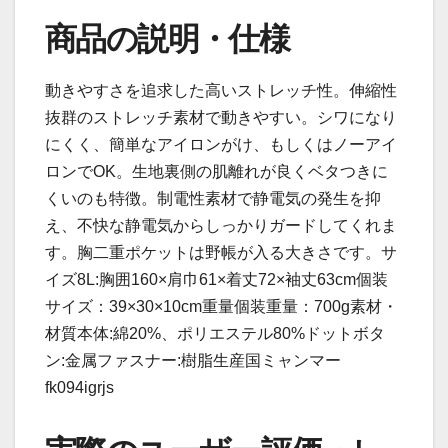
商品の説明・仕様
動きやすさを追求した高いストレッチ性。伸縮性
抜群のストレッチ素材で動きやすい。シワになり
にくく、簡単なアイロンがけ、もしくはノーアイ
ロンでOK。生地裏側の肌離れが良くベタつきに
くいのも特徴。制電性素材で静電気の発生を抑
え、不快な静電気からしっかりガードしてくれま
す。胸二重ポケットは野帳が入る大きさです。サ
イズ8L:胸囲160×肩巾61×着丈72×袖丈63cm個装
サイズ：39×30×10cm重量個装重量：700g素材・
材質本体:綿20%、ポリエステル80%ドットボタ
ン:金属ファスナー:樹脂生産国ミャンマー
fk094igrjs