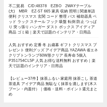
不二貿易 C/D:48378 EZBO 2WAYテーブル
(大) MBR EZ-ST 665 家具 収納 照明 | 関連単語
便利 クリスマス 玄関 コード 整理 バス 補助器具 ベ
ッド ラック スチール フック 吸盤 転倒 防止 つっぱ
り 突っ張り ハンガー ダスト ボックス アイディア
商品 ゴミ箱｜楽天で話題のインテリア・日用品
人気 おすすめ 定番 冬 お歳暮 ギフト クリスマス プ
レゼント 便利グッズ アイデア商品 YAZAWA 省エネ
クリプトンランプ60W形クリア 長寿命 5個入
P351754CL5P 人気 お得な送料無料 おすすめ｜楽
天で話題のインテリア・日用品
【レビュー37件】抹茶ふるい 家庭用 抹茶こし 茶道
茶道具 アイデア商品 無駄なく抹茶を漉します(木ス
プーン・内蓋付）｜価格・送料・ポイント還元まと
め