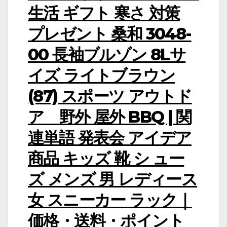
生活 ギフト 寒さ 対策
プレゼント 桑和 3048-
00 長袖ブルゾン 8Lサ
イズ ライトブラウン
(87) スポーツ アウトド
ア 野外 屋外 BBQ | 関
連単語 発表会 アイデア
商品 キッズ 靴 シ ュー
ズ メンズ 男 レディース
女 スニーカー ラック｜
価格・送料・ポイント