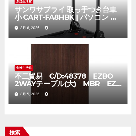
創造生活館
サンワサプライ 取っ手つき台車
小 CART-FA8HBK | パソコン ス
マホ スマートフォン タブレット
8月 6, 2026
周辺機器 アクセサリー 関連単語
充電 アダプター マウス ポーチ 便
利 アイデア商品 電源 usb hdmi
ケーブル wifi ルーター wi-fi 機器
端子｜価格・送料・ポイント還元
まとめ
創造生活館
不二貿易 C/D:48378 EZBO
2WAYテーブル(大) MBR EZ-
ST 665 家具 収納 照明 | 関連単語
8月 5, 2026
便利 クリスマス 玄関 コード 整理
バス 補助器具 ベッド ラック スチ
ール フック 吸盤 転倒 防止 つっ
ぱり 突っ張り ハンガー ダスト
ボックス アイディア商品 ゴミ箱
検索