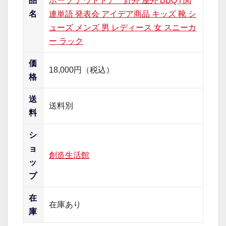
品
ポーツ アウトドア 野外 屋外 BBQ | 関
名
連単語 発表会 アイデア商品 キッズ 靴 シ
ューズ メンズ 男 レディース 女 スニーカ
ー ラック
価
18,000円（税込）
格
送
送料別
料
シ
ョ
創造生活館
ッ
プ
在
在庫あり
庫