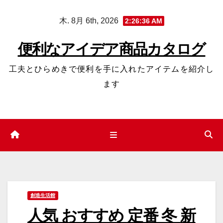
コ
木. 8月 6th, 2026
2:26:37 AM
ン
テ
便利なアイデア商品カタログ
ン
ツ
工夫とひらめきで便利を手に入れたアイテムを紹介し
へ
ます
ス
キ
ッ
プ
創造生活館
人気 おすすめ 定番 冬 新