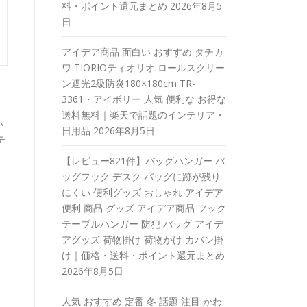
料・ポイント還元まとめ
2026年8月5
日
アイデア商品 面白い おすすめ タチカ
ワ TIORIOティオリオ ロールスクリー
ン遮光2級防炎180×180cm TR-
3361・アイボリー 人気 便利な お得な
送料無料｜楽天で話題のインテリア・
い
日用品
2026年8月5日
テ
【レビュー821件】バッグハンガー バ
ッグフック デスク バッグに跡が残り
にくい 便利グッズ おしゃれ アイデア
便利 商品 グッズ アイデア商品 フック
テーブルハンガー 防犯 バッグ アイデ
アグッズ 荷物掛け 荷物かけ カバン掛
け｜価格・送料・ポイント還元まとめ
2026年8月5日
人気 おすすめ 定番 冬 話題 注目 かわ