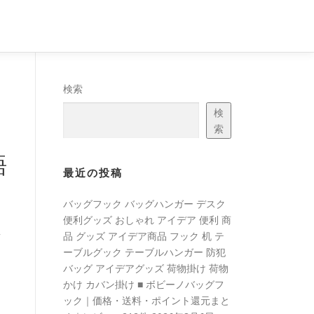
検索
検
索
語
最近の投稿
バッグフック バッグハンガー デスク
便利グッズ おしゃれ アイデア 便利 商
ト
品 グッズ アイデア商品 フック 机 テ
ーブルグック テーブルハンガー 防犯
バッグ アイデアグッズ 荷物掛け 荷物
かけ カバン掛け ■ ボビーノバッグフ
ック｜価格・送料・ポイント還元まと