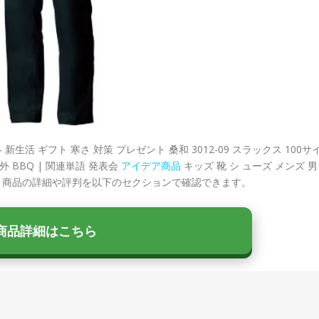
活 ギフト 寒さ 対策 プレゼント 桑和 3012-09 スラックス 100サ
外 BBQ | 関連単語 発表会
アイデア商品
キッズ 靴 シ ューズ メンズ 男
す。商品の詳細や評判を以下のセクションで確認できます。
商品詳細はこちら