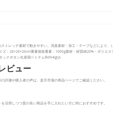
のストレッチ素材で動きやすい。消臭素材・加工・テープなどにより、
ズ：20×20×20cm重量個装重量：1000g素材・材質綿20%・ポリエス
タックボタン生産国ベトナムfk094igrjs
レビュー
新の評価や購入者の声は、楽天市場の商品ページでご確認ください。
トを活用しつつ質の良い商品を手に入れたい方に特におすすめです。