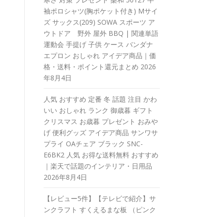
袖ポロシャツ(胸ポケット付き) Mサイ
ズ サックス(209) SOWA スポーツ ア
ウトドア 野外 屋外 BBQ | 関連単語
運動会 手提げ 子供 ケース バンダナ
エプロン おしゃれ アイデア商品｜価
格・送料・ポイント還元まとめ
2026
年8月4日
人気 おすすめ 定番 冬 話題 注目 かわ
いい おしゃれ ランク 御歳暮 ギフト
クリスマス お歳暮 プレゼント おみや
げ 便利グッズ アイデア商品 サンワサ
プライ OAチェア ブラック SNC-
E6BK2 人気 お得な送料無料 おすすめ
｜楽天で話題のインテリア・日用品
2026年8月4日
【レビュー5件】【テレビで紹介】サ
ンクラフト すくえるまな板 （ピンク