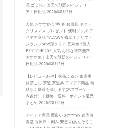
品 ゴミ箱｜楽天で話題のインテリ
ア・日用品
2026年8月5日
人気 おすすめ 定番 冬 お歳暮 ギフト
クリスマス プレゼント 便利グッズ ア
イデア商品 YAZAWA 省エネクリプト
ンランプ60W形クリア 長寿命 5個入
P351754CL5P 人気 お得な送料無料
おすすめ｜楽天で話題のインテリア・
日用品
2026年8月5日
【レビュー37件】抹茶ふるい 家庭用
抹茶こし 茶道 茶道具 アイデア商品 無
駄なく抹茶を漉します(木スプーン・
内蓋付）｜価格・送料・ポイント還元
まとめ
2026年8月5日
アイデア商品 面白い おすすめ 岩佐佛
喜堂 香原料・刻み 安息香(あんそくこ