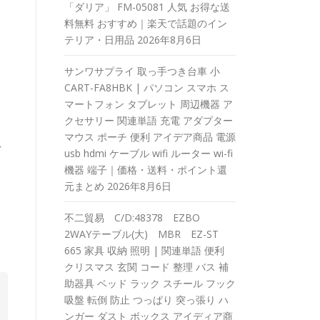
「ダリア」 FM-05081 人気 お得な送
料無料 おすすめ｜楽天で話題のイン
テリア・日用品
2026年8月6日
サンワサプライ 取っ手つき台車 小
CART-FA8HBK | パソコン スマホ ス
マートフォン タブレット 周辺機器 ア
クセサリー 関連単語 充電 アダプター
マウス ポーチ 便利 アイデア商品 電源
イ
usb hdmi ケーブル wifi ルーター wi-fi
機器 端子｜価格・送料・ポイント還
元まとめ
2026年8月6日
不二貿易 C/D:48378 EZBO
2WAYテーブル(大) MBR EZ-ST
665 家具 収納 照明 | 関連単語 便利
クリスマス 玄関 コード 整理 バス 補
助器具 ベッド ラック スチール フック
吸盤 転倒 防止 つっぱり 突っ張り ハ
ンガー ダスト ボックス アイディア商