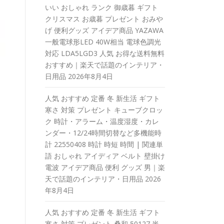
いい おしゃれ ランク 御歳暮 ギフト
クリスマス お歳暮 プレゼント おみや
げ 便利グッズ アイデア商品 YAZAWA
一般電球形LED 40W相当 電球色調光
対応 LDA5LGD3 人気 お得な送料無料
おすすめ｜楽天で話題のインテリア・
日用品
2026年8月4日
人気 おすすめ 定番 冬 新生活 ギフト
寒さ 対策 プレゼント キューブクロッ
ク 時計・アラーム・温度湿度・カレ
ンダー・12/24時間切替など多機能時
計 22550408 時計 時短 時間 | 関連単
語 おしゃれ アイディア ベルト 壁掛け
電波 アイデア商品 便利 グッズ 男｜楽
天で話題のインテリア・日用品
2026
年8月4日
人気 おすすめ 定番 冬 新生活 ギフト
寒さ 対策 プレゼント 桑和 50127 半