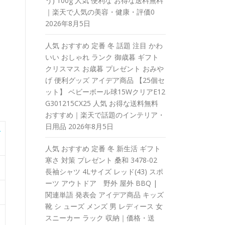
う) 100g 人気 便利な お得な送料無料
｜楽天で人気の美容・健康・評価0
2026年8月5日
人気 おすすめ 定番 冬 話題 注目 かわ
いい おしゃれ ランク 御歳暮 ギフト
クリスマス お歳暮 プレゼント おみや
げ 便利グッズ アイデア商品 【25個セ
ット】 ベビーボール球15WクリアE12
G301215CX25 人気 お得な送料無料
おすすめ｜楽天で話題のインテリア・
日用品
2026年8月5日
ス
人気 おすすめ 定番 冬 新生活 ギフト
寒さ 対策 プレゼント 桑和 3478-02
長袖シャツ 4Lサイズ レッド(43) スポ
ーツ アウトドア 野外 屋外 BBQ |
関連単語 発表会 アイデア商品 キッズ
靴 シ ューズ メンズ 男 レディース 女
スニーカー ラック 収納｜価格・送