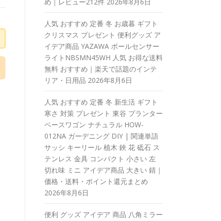
め｜レビュー212件
2026年8月6日
人気 おすすめ 定番 冬 お歳暮 ギフト
クリスマス プレゼント 便利グッズ ア
イデア商品 YAZAWA ボールセンサー
ライトNBSMN45WH 人気 お得な送料
無料 おすすめ｜楽天で話題のインテ
リア・日用品
2026年8月6日
人気 おすすめ 定番 冬 新生活 ギフト
寒さ 対策 プレゼント 東谷 プランター
ベースワゴン ナチュラル HOW-
012NA ガーデニング DIY | 関連単語
サッシ キーリール 植木 鋏 花 砥石 ス
テンレス 金具 コンパクト 小さい 左
切れ味 ミニ アイデア商品 大きい 錆｜
価格・送料・ポイント還元まとめ
2026年8月6日
便利 グッズ アイデア 商品 八角ミラー