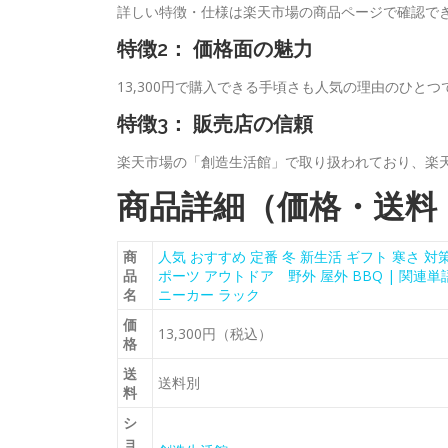
詳しい特徴・仕様は楽天市場の商品ページで確認で
特徴2： 価格面の魅力
13,300円で購入できる手頃さも人気の理由のひとつ
特徴3： 販売店の信頼
楽天市場の「創造生活館」で取り扱われており、楽
商品詳細（価格・送料
商
人気 おすすめ 定番 冬 新生活 ギフト 寒さ 対策 
品
ポーツ アウトドア 野外 屋外 BBQ | 関連単
名
ニーカー ラック
価
13,300円（税込）
格
送
送料別
料
シ
ョ