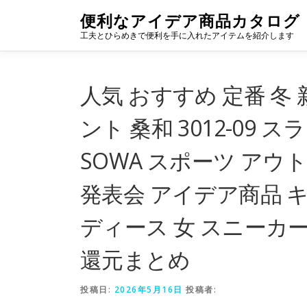
コ
便利なアイデア商品カタログ
ン
工夫とひらめきで便利を手に入れたアイテムを紹介します
テ
ン
ツ
へ
人気 おすすめ 定番 冬 
ス
キ
ント 桑和 3012-09 
ッ
プ
SOWA スポーツ アウト
発表会 アイデア商品 キ
ディース 女 スニーカ
還元まとめ
投稿日:
2026年5月16日
投稿者: