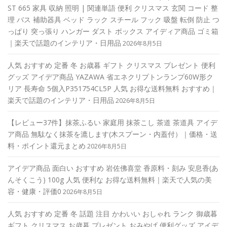
ST 665 家具 収納 照明 | 関連単語 便利 クリスマス 玄関 コード 整
理 バス 補助器具 ベッド ラック スチール フック 吸盤 転倒 防止 つ
っぱり 突っ張り ハンガー ダスト ボックス アイディア商品 ゴミ箱
｜楽天で話題のインテリア・日用品
2026年8月5日
人気 おすすめ 定番 冬 お歳暮 ギフト クリスマス プレゼント 便利
グッズ アイデア商品 YAZAWA 省エネクリプトンランプ60W形ク
リア 長寿命 5個入P351754CL5P 人気 お得な送料無料 おすすめ｜
楽天で話題のインテリア・日用品
2026年8月5日
【レビュー37件】抹茶ふるい 家庭用 抹茶こし 茶道 茶道具 アイデ
ア商品 無駄なく抹茶を漉します(木スプーン・内蓋付）｜価格・送
料・ポイント還元まとめ
2026年8月5日
アイデア商品 面白い おすすめ 岩佐佛喜堂 香原料・刻み 安息香(あ
んそくこう) 100g 人気 便利な お得な送料無料｜楽天で人気の美
容・健康・評価0
2026年8月5日
人気 おすすめ 定番 冬 話題 注目 かわいい おしゃれ ランク 御歳暮
ギフト クリスマス お歳暮 プレゼント おみやげ 便利グッズ アイデ