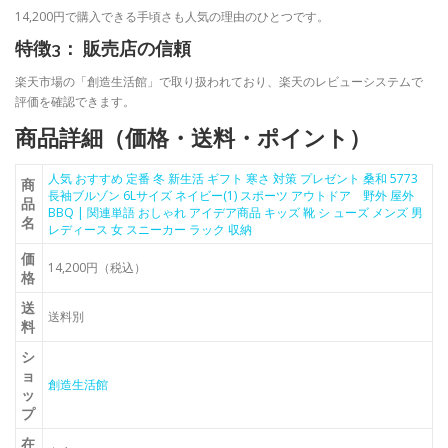
14,200円で購入できる手頃さも人気の理由のひとつです。
特徴3： 販売店の信頼
楽天市場の「創造生活館」で取り扱われており、楽天のレビューシステムで
評価を確認できます。
商品詳細（価格・送料・ポイント）
人気 おすすめ 定番 冬 新生活 ギフト 寒さ 対策 プレゼント 桑和 5773
商
長袖ブルゾン 6Lサイズ ネイビー(1) スポーツ アウトドア 野外 屋外
品
BBQ | 関連単語 おしゃれ アイデア商品 キッズ 靴 シ ューズ メンズ 男
名
レディース 女 スニーカー ラック 収納
価
14,200円（税込）
格
送
送料別
料
シ
ョ
創造生活館
ッ
プ
在