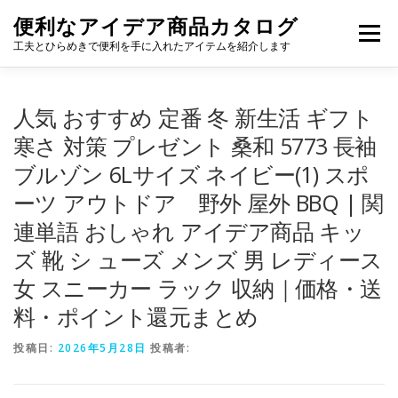
コ
便利なアイデア商品カタログ
ン
メニュー
テ
工夫とひらめきで便利を手に入れたアイテムを紹介します
ン
ツ
へ
人気 おすすめ 定番 冬 新生活 ギフト
ス
キ
寒さ 対策 プレゼント 桑和 5773 長袖
ッ
ブルゾン 6Lサイズ ネイビー(1) スポ
プ
ーツ アウトドア 野外 屋外 BBQ | 関
連単語 おしゃれ アイデア商品 キッ
ズ 靴 シ ューズ メンズ 男 レディース
女 スニーカー ラック 収納｜価格・送
料・ポイント還元まとめ
投稿日:
2026年5月28日
投稿者: