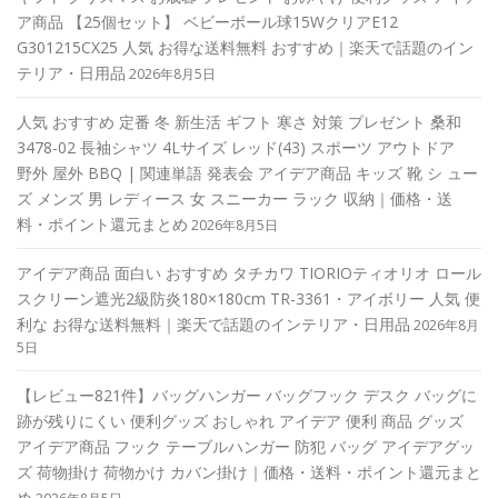
ア商品 【25個セット】 ベビーボール球15WクリアE12
G301215CX25 人気 お得な送料無料 おすすめ｜楽天で話題のイン
テリア・日用品
2026年8月5日
人気 おすすめ 定番 冬 新生活 ギフト 寒さ 対策 プレゼント 桑和
3478-02 長袖シャツ 4Lサイズ レッド(43) スポーツ アウトドア
野外 屋外 BBQ | 関連単語 発表会 アイデア商品 キッズ 靴 シ ュー
ズ メンズ 男 レディース 女 スニーカー ラック 収納｜価格・送
料・ポイント還元まとめ
2026年8月5日
アイデア商品 面白い おすすめ タチカワ TIORIOティオリオ ロール
スクリーン遮光2級防炎180×180cm TR-3361・アイボリー 人気 便
利な お得な送料無料｜楽天で話題のインテリア・日用品
2026年8月
5日
【レビュー821件】バッグハンガー バッグフック デスク バッグに
跡が残りにくい 便利グッズ おしゃれ アイデア 便利 商品 グッズ
アイデア商品 フック テーブルハンガー 防犯 バッグ アイデアグッ
ズ 荷物掛け 荷物かけ カバン掛け｜価格・送料・ポイント還元まと
め