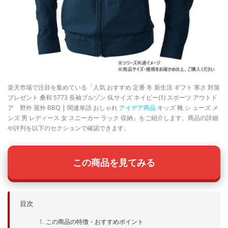
楽天市場で注目を集めている「人気 おすすめ 定番 冬 新生活 ギフト 寒さ 対策
プレゼント 桑和 5773 長袖ブルゾン 6Lサイズ ネイビー(1) スポーツ アウトド
ア 野外 屋外 BBQ | 関連単語 おしゃれ
アイデア商品
キッズ 靴 シ ューズ メ
ンズ 男 レディース 女 スニーカー ラック 収納」をご紹介します。商品の詳細
や評判を以下のセクションで確認できます。
この商品を見てみる
目次
この商品の特徴・おすすめポイント