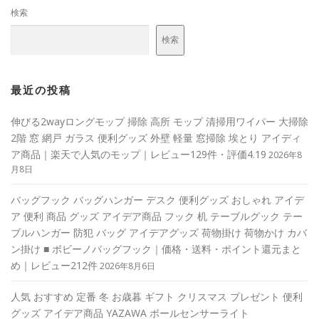
検索
検索
最近の投稿
伸びる2wayロングモップ 掃除 高所 モップ 清掃用ワイパー 大掃除
2階 窓 網戸 ガラス 便利グッズ 外壁 軽量 窓掃除 埃とり アイディ
ア商品｜楽天で人気のモップ｜レビュー129件・評価4.19
2026年8
月8日
バッグフック バッグハンガー デスク 便利グッズ おしゃれ アイデ
ア 便利 商品 グッズ アイデア商品 フック 机 テーブルグック テー
ブルハンガー 防犯 バッグ アイデアグッズ 荷物掛け 荷物かけ カバ
ン掛け ■ ボビーノバッグフック｜価格・送料・ポイント還元まと
め｜レビュー212件
2026年8月6日
人気 おすすめ 定番 冬 お歳暮 ギフト クリスマス プレゼント 便利
グッズ アイデア商品 YAZAWA ボールセンサーライト