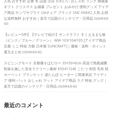
人気 おすすめ 定番 冬 話題 注目 かわいい おしゃれ ランク 御歳暮
ギフト クリスマス お歳暮 プレゼント おみやげ 便利グッズ アイデ
ア商品 サンワサプライ OAチェア ブラック SNC-E6BK2 人気 お得
な送料無料 おすすめ｜楽天で話題のインテリア・日用品
2026年8月
4日
【レビュー5件】【テレビで紹介】サンクラフト すくえるまな板
（ピンク／ブルー／グリーン） WW-103/104/105 [アイデア商品
豆腐 ミニ 時短 方眼 日本製 SUNCRAFT]｜価格・送料・ポイント
還元まとめ
2026年8月4日
スピニングモード 京都優そばピロー 35×50×6cm 高温で熱風減菌
乾燥を施した安全でクリーン素材 K50417240 こたつ 布団 毛布 枕
カーペット ブランケット 湯たんぽ ヒーター | 関連単語 アイディ
ア 便利 パット おしゃれ マット アイデア商品 ラグ 時短 グッズ｜
楽天で話題のインテリア・日用品
2026年8月4日
最近のコメント