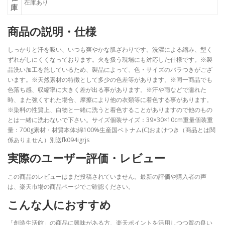
在庫あり
庫
商品の説明・仕様
しっかりと汗を吸い、いつも爽やかな肌ざわりです。洗濯による縮み、型く
ずれがしにくくなっております。火を扱う現場にも対応した仕様です。※製
品洗い加工を施しているため、製品によって、色・サイズのバラつきがござ
います。※天然素材の特徴として多少の色差等があります。※同一商品でも
色落ち感、収縮率に大きく差が出る事があります。※汗や雨などで濡れた
時、また強くすれた場合、摩擦により他の衣類等に着色する事があります。
※染料の性質上、白物と一緒に洗うと着色することがありますので他のもの
とは一緒に洗わないで下さい。サイズ個装サイズ：39×30×10cm重量個装重
量：700g素材・材質本体:綿100%生産国ベトナム(C)おまけつき（商品とは関
係ありません）別送fk094igrjs
実際のユーザー評価・レビュー
この商品のレビューはまだ投稿されていません。最新の評価や購入者の声
は、楽天市場の商品ページでご確認ください。
こんな人におすすめ
「創造生活館」の商品に興味がある方、楽天ポイントを活用しつつ質の良い