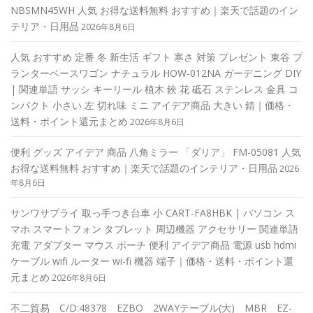
NBSMN45WH 人気 お得な送料無料 おすすめ｜楽天で話題のイン
テリア・日用品
2026年8月6日
人気 おすすめ 定番 冬 新生活 ギフト 寒さ 対策 プレゼント 東谷 プ
ランターベースワゴン ナチュラル HOW-012NA ガーデニング DIY
| 関連単語 サッシ キーリール 植木 鋏 花 砥石 ステンレス 金具 コ
ンパクト 小さい 左 切れ味 ミニ アイデア商品 大きい 錆｜価格・
送料・ポイント還元まとめ
2026年8月6日
便利 グッズ アイデア 商品 八角ミラー 「ダリア」 FM-05081 人気
お得な送料無料 おすすめ｜楽天で話題のインテリア・日用品
2026
年8月6日
サンワサプライ 取っ手つき台車 小 CART-FA8HBK | パソコン ス
マホ スマートフォン タブレット 周辺機器 アクセサリー 関連単語
充電 アダプター マウス ポーチ 便利 アイデア商品 電源 usb hdmi
ケーブル wifi ルーター wi-fi 機器 端子｜価格・送料・ポイント還
元まとめ
2026年8月6日
不二貿易 C/D:48378 EZBO 2WAYテーブル(大) MBR EZ-