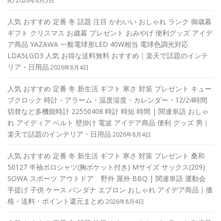
2026年8月5日
人気 おすすめ 定番 冬 話題 注目 かわいい おしゃれ ランク 御歳暮
ギフト クリスマス お歳暮 プレゼント おみやげ 便利グッズ アイデ
ア商品 YAZAWA 一般電球形LED 40W相当 電球色調光対応
LDA5LGD3 人気 お得な送料無料 おすすめ｜楽天で話題のインテ
リア・日用品
2026年8月4日
人気 おすすめ 定番 冬 新生活 ギフト 寒さ 対策 プレゼント キュー
ブクロック 時計・アラーム・温度湿度・カレンダー・12/24時間
切替など多機能時計 22550408 時計 時短 時間 | 関連単語 おしゃ
れ アイディア ベルト 壁掛け 電波 アイデア商品 便利 グッズ 男｜
楽天で話題のインテリア・日用品
2026年8月4日
人気 おすすめ 定番 冬 新生活 ギフト 寒さ 対策 プレゼント 桑和
50127 半袖ポロシャツ(胸ポケット付き) Mサイズ サックス(209)
SOWA スポーツ アウトドア 野外 屋外 BBQ | 関連単語 運動会
手提げ 子供 ケース バンダナ エプロン おしゃれ アイデア商品｜価
格・送料・ポイント還元まとめ
2026年8月4日