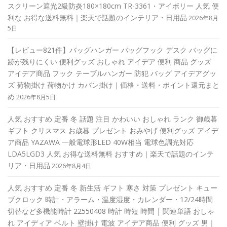
スクリーン遮光2級防炎180×180cm TR-3361・アイボリー 人気 便
利な お得な送料無料｜楽天で話題のインテリア・日用品
2026年8月
5日
【レビュー821件】バッグハンガー バッグフック デスク バッグに
跡が残りにくい 便利グッズ おしゃれ アイデア 便利 商品 グッズ
アイデア商品 フック テーブルハンガー 防犯 バッグ アイデアグッ
ズ 荷物掛け 荷物かけ カバン掛け｜価格・送料・ポイント還元まと
め
2026年8月5日
人気 おすすめ 定番 冬 話題 注目 かわいい おしゃれ ランク 御歳暮
ギフト クリスマス お歳暮 プレゼント おみやげ 便利グッズ アイデ
ア商品 YAZAWA 一般電球形LED 40W相当 電球色調光対応
LDA5LGD3 人気 お得な送料無料 おすすめ｜楽天で話題のインテ
リア・日用品
2026年8月4日
人気 おすすめ 定番 冬 新生活 ギフト 寒さ 対策 プレゼント キュー
ブクロック 時計・アラーム・温度湿度・カレンダー・12/24時間
切替など多機能時計 22550408 時計 時短 時間 | 関連単語 おしゃ
れ アイディア ベルト 壁掛け 電波 アイデア商品 便利 グッズ 男｜