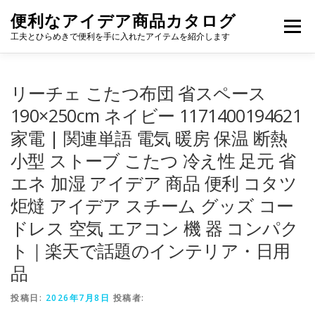
コ
便利なアイデア商品カタログ
ン
メニュー
テ
工夫とひらめきで便利を手に入れたアイテムを紹介します
ン
ツ
へ
リーチェ こたつ布団 省スペース
ス
キ
190×250cm ネイビー 1171400194621
ッ
家電 | 関連単語 電気 暖房 保温 断熱
プ
小型 ストーブ こたつ 冷え性 足元 省
エネ 加湿 アイデア 商品 便利 コタツ
炬燵 アイデア スチーム グッズ コー
ドレス 空気 エアコン 機 器 コンパク
ト｜楽天で話題のインテリア・日用
品
投稿日:
2026年7月8日
投稿者: