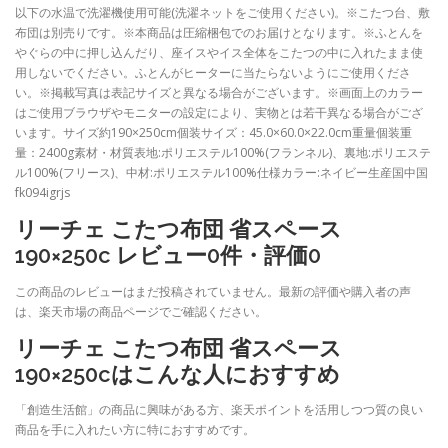
以下の水温で洗濯機使用可能(洗濯ネットをご使用ください)。※こたつ台、敷
布団は別売りです。※本商品は圧縮梱包でのお届けとなります。※ふとんを
やぐらの中に押し込んだり、座イスやイス全体をこたつの中に入れたまま使
用しないでください。ふとんがヒーターに当たらないようにご使用くださ
い。※掲載写真は表記サイズと異なる場合がございます。※画面上のカラー
はご使用ブラウザやモニターの設定により、実物とは若干異なる場合がござ
います。サイズ約190×250cm個装サイズ：45.0×60.0×22.0cm重量個装重
量：2400g素材・材質表地:ポリエステル100%(フランネル)、裏地:ポリエステ
ル100%(フリース)、中材:ポリエステル100%仕様カラー:ネイビー生産国中国
fk094igrjs
リーチェ こたつ布団 省スペース
190×250c レビュー0件・評価0
この商品のレビューはまだ投稿されていません。最新の評価や購入者の声
は、楽天市場の商品ページでご確認ください。
リーチェ こたつ布団 省スペース
190×250cはこんな人におすすめ
「創造生活館」の商品に興味がある方、楽天ポイントを活用しつつ質の良い
商品を手に入れたい方に特におすすめです。