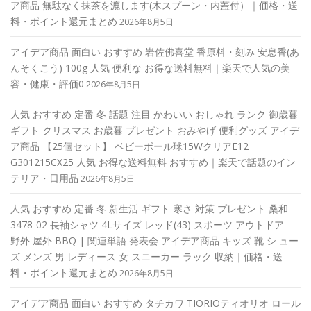
ア商品 無駄なく抹茶を漉します(木スプーン・内蓋付）｜価格・送
料・ポイント還元まとめ
2026年8月5日
アイデア商品 面白い おすすめ 岩佐佛喜堂 香原料・刻み 安息香(あ
んそくこう) 100g 人気 便利な お得な送料無料｜楽天で人気の美
容・健康・評価0
2026年8月5日
人気 おすすめ 定番 冬 話題 注目 かわいい おしゃれ ランク 御歳暮
ギフト クリスマス お歳暮 プレゼント おみやげ 便利グッズ アイデ
ア商品 【25個セット】 ベビーボール球15WクリアE12
G301215CX25 人気 お得な送料無料 おすすめ｜楽天で話題のイン
テリア・日用品
2026年8月5日
人気 おすすめ 定番 冬 新生活 ギフト 寒さ 対策 プレゼント 桑和
3478-02 長袖シャツ 4Lサイズ レッド(43) スポーツ アウトドア
野外 屋外 BBQ | 関連単語 発表会 アイデア商品 キッズ 靴 シ ュー
ズ メンズ 男 レディース 女 スニーカー ラック 収納｜価格・送
料・ポイント還元まとめ
2026年8月5日
アイデア商品 面白い おすすめ タチカワ TIORIOティオリオ ロール