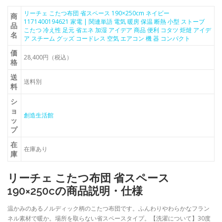
リーチェ こたつ布団 省スペース 190×250cm ネイビー
商
1171400194621 家電 | 関連単語 電気 暖房 保温 断熱 小型 ストーブ
品
こたつ 冷え性 足元 省エネ 加湿 アイデア 商品 便利 コタツ 炬燵 アイデ
名
ア スチーム グッズ コードレス 空気 エアコン 機 器 コンパクト
価
28,400円（税込）
格
送
送料別
料
シ
ョ
創造生活館
ッ
プ
在
在庫あり
庫
リーチェ こたつ布団 省スペース
190×250cの商品説明・仕様
温かみのあるノルディック柄のこたつ布団です。ふんわりやわらかなフラン
ネル素材で暖か。場所を取らない省スペースタイプ。【洗濯について】30度