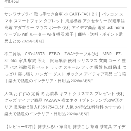
年8月6日
サンワサプライ 取っ手つき台車 小 CART-FA8HBK | パソコン ス
マホ スマートフォン タブレット 周辺機器 アクセサリー 関連単語
充電 アダプター マウス ポーチ 便利 アイデア商品 電源 usb hdmi
ケーブル wifi ルーター wi-fi 機器 端子｜価格・送料・ポイント還
元まとめ
2026年8月6日
不二貿易 C/D:48378 EZBO 2WAYテーブル(大) MBR EZ-
ST 665 家具 収納 照明 | 関連単語 便利 クリスマス 玄関 コード 整
理 バス 補助器具 ベッド ラック スチール フック 吸盤 転倒 防止 つ
っぱり 突っ張り ハンガー ダスト ボックス アイディア商品 ゴミ箱
｜楽天で話題のインテリア・日用品
2026年8月5日
人気 おすすめ 定番 冬 お歳暮 ギフト クリスマス プレゼント 便利
グッズ アイデア商品 YAZAWA 省エネクリプトンランプ60W形ク
リア 長寿命 5個入P351754CL5P 人気 お得な送料無料 おすすめ｜
楽天で話題のインテリア・日用品
2026年8月5日
【レビュー37件】抹茶ふるい 家庭用 抹茶こし 茶道 茶道具 アイデ