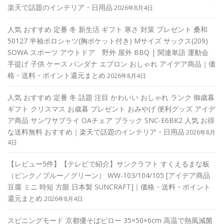
楽天で話題のインテリア・日用品
2026年8月4日
人気 おすすめ 定番 冬 新生活 ギフト 寒さ 対策 プレゼント 桑和
50127 半袖ポロシャツ(胸ポケット付き) Mサイズ サックス(209)
SOWA スポーツ アウトドア 野外 屋外 BBQ | 関連単語 運動会
手提げ 子供 ケース バンダナ エプロン おしゃれ アイデア商品｜価
格・送料・ポイント還元まとめ
2026年8月4日
人気 おすすめ 定番 冬 話題 注目 かわいい おしゃれ ランク 御歳暮
ギフト クリスマス お歳暮 プレゼント おみやげ 便利グッズ アイデ
ア商品 サンワサプライ OAチェア ブラック SNC-E6BK2 人気 お得
な送料無料 おすすめ｜楽天で話題のインテリア・日用品
2026年8月
4日
【レビュー5件】【テレビで紹介】サンクラフト すくえるまな板
（ピンク／ブルー／グリーン） WW-103/104/105 [アイデア商品
豆腐 ミニ 時短 方眼 日本製 SUNCRAFT]｜価格・送料・ポイント
還元まとめ
2026年8月4日
スピニングモード 京都優そばピロー 35×50×6cm 高温で熱風減菌