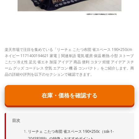
楽天市場で注目を集めている「リーチェ こたつ布団 省スペース 190×250cm
ネイビー 1171400194621 家電 | 関連単語 電気 暖房 保温 断熱 小型 ストーブ
こたつ 冷え性 足元 省エネ 加湿 アイデア 商品 便利 コタツ 炬燵 アイデア スチ
ーム グッズ コードレス 空気 エアコン 機 器 コンパクト」をご紹介します。商
品の詳細や評判を以下のセクションで確認できます。
在庫・価格を確認する
目次
リーチェ こたつ布団 省スペース 190×250c（ssk-1-
20438389）の特徴・おすすめポイント