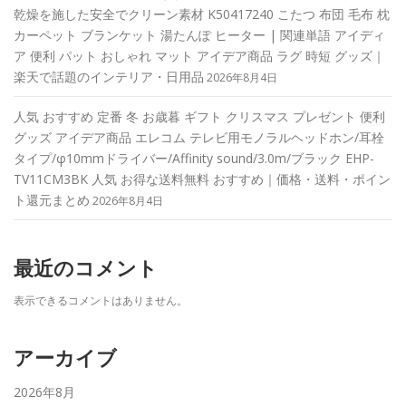
乾燥を施した安全でクリーン素材 K50417240 こたつ 布団 毛布 枕
カーペット ブランケット 湯たんぽ ヒーター | 関連単語 アイディ
ア 便利 パット おしゃれ マット アイデア商品 ラグ 時短 グッズ｜
楽天で話題のインテリア・日用品
2026年8月4日
人気 おすすめ 定番 冬 お歳暮 ギフト クリスマス プレゼント 便利
グッズ アイデア商品 エレコム テレビ用モノラルヘッドホン/耳栓
タイプ/φ10mmドライバー/Affinity sound/3.0m/ブラック EHP-
TV11CM3BK 人気 お得な送料無料 おすすめ｜価格・送料・ポイン
ト還元まとめ
2026年8月4日
最近のコメント
表示できるコメントはありません。
アーカイブ
2026年8月