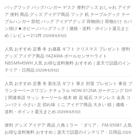
バッグフック バッグハンガー デスク 便利グッズ おしゃれ アイデ
ア 便利 商品 グッズ アイデア商品 フック 机 テーブルグック テー
ブルハンガー 防犯 バッグ アイデアグッズ 荷物掛け 荷物かけ カバ
ン掛け ■ ボビーノバッグフック｜価格・送料・ポイント還元まと
め｜レビュー212件
2026年8月6日
人気 おすすめ 定番 冬 お歳暮 ギフト クリスマス プレゼント 便利
グッズ アイデア商品 YAZAWA ボールセンサーライト
NBSMN45WH 人気 お得な送料無料 おすすめ｜楽天で話題のイン
テリア・日用品
2026年8月6日
人気 おすすめ 定番 冬 新生活 ギフト 寒さ 対策 プレゼント 東谷 プ
ランターベースワゴン ナチュラル HOW-012NA ガーデニング DIY
| 関連単語 サッシ キーリール 植木 鋏 花 砥石 ステンレス 金具 コ
ンパクト 小さい 左 切れ味 ミニ アイデア商品 大きい 錆｜価格・
送料・ポイント還元まとめ
2026年8月6日
便利 グッズ アイデア 商品 八角ミラー 「ダリア」 FM-05081 人気
お得な送料無料 おすすめ｜楽天で話題のインテリア・日用品
2026