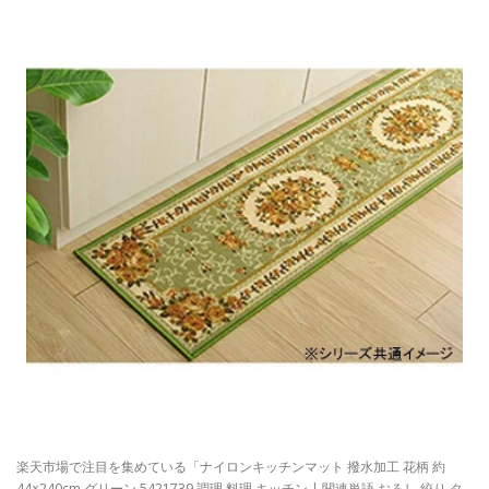
楽天市場で注目を集めている「ナイロンキッチンマット 撥水加工 花柄 約
44×240cm グリーン 5421739 調理 料理 キッチン | 関連単語 おろし 絞り タ