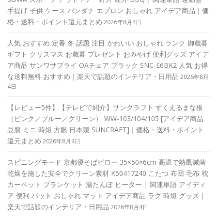
手提げ 子供 ケース バンダナ エプロン おしゃれ アイデア商品｜価
格・送料・ポイント還元まとめ
2026年8月4日
人気 おすすめ 定番 冬 話題 注目 かわいい おしゃれ ランク 御歳暮
ギフト クリスマス お歳暮 プレゼント おみやげ 便利グッズ アイデ
ア商品 サンワサプライ OAチェア ブラック SNC-E6BK2 人気 お得
な送料無料 おすすめ｜楽天で話題のインテリア・日用品
2026年8月
4日
【レビュー5件】【テレビで紹介】サンクラフト すくえるまな板
（ピンク／ブルー／グリーン） WW-103/104/105 [アイデア商品
豆腐 ミニ 時短 方眼 日本製 SUNCRAFT]｜価格・送料・ポイント
還元まとめ
2026年8月4日
スピニングモード 京都優そばピロー 35×50×6cm 高温で熱風減菌
乾燥を施した安全でクリーン素材 K50417240 こたつ 布団 毛布 枕
カーペット ブランケット 湯たんぽ ヒーター | 関連単語 アイディ
ア 便利 パット おしゃれ マット アイデア商品 ラグ 時短 グッズ｜
楽天で話題のインテリア・日用品
2026年8月4日