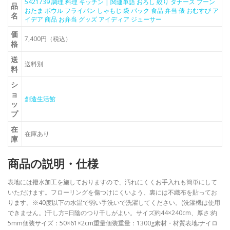
5421739 調理 料理 キッチン | 関連単語 おろし 絞り タナース プーン
品
おたま ボウル フライパン しゃもじ 袋 パック 食品 弁当 俵 おむすび ア
名
イデア 商品 お弁当 グッズ アイディア ジューサー
価
7,400円（税込）
格
送
送料別
料
シ
ョ
創造生活館
ッ
プ
在
在庫あり
庫
商品の説明・仕様
表地には撥水加工を施しておりますので、汚れにくくお手入れも簡単にして
いただけます。フローリングを傷つけにくいよう、裏には不織布を貼ってお
ります。※40度以下の水温で弱い手洗いで洗濯してください。(洗濯機は使用
できません。)干し方=日陰のつり干しがよい。サイズ約44×240cm、厚さ:約
5mm個装サイズ：50×61×2cm重量個装重量：1300g素材・材質表地:ナイロ