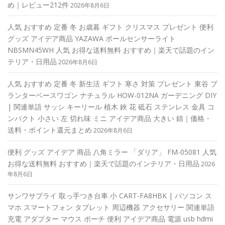
め｜レビュー212件
2026年8月6日
人気 おすすめ 定番 冬 お歳暮 ギフト クリスマス プレゼント 便利
グッズ アイデア商品 YAZAWA ボールセンサーライト
NBSMN45WH 人気 お得な送料無料 おすすめ｜楽天で話題のイン
テリア・日用品
2026年8月6日
人気 おすすめ 定番 冬 新生活 ギフト 寒さ 対策 プレゼント 東谷 プ
ランターベースワゴン ナチュラル HOW-012NA ガーデニング DIY
| 関連単語 サッシ キーリール 植木 鋏 花 砥石 ステンレス 金具 コ
ンパクト 小さい 左 切れ味 ミニ アイデア商品 大きい 錆｜価格・
送料・ポイント還元まとめ
2026年8月6日
便利 グッズ アイデア 商品 八角ミラー 「ダリア」 FM-05081 人気
お得な送料無料 おすすめ｜楽天で話題のインテリア・日用品
2026
年8月6日
サンワサプライ 取っ手つき台車 小 CART-FA8HBK | パソコン ス
マホ スマートフォン タブレット 周辺機器 アクセサリー 関連単語
充電 アダプター マウス ポーチ 便利 アイデア商品 電源 usb hdmi