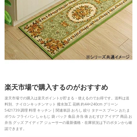
楽天市場で購入するのがおすすめ
楽天市場での購入は楽天ポイントが貯まる・使えるのでお得です。送料は送
料別、ナイロンキッチンマット 撥水加工 花柄 約44×240cm グリーン
5421739 調理 料理 キッチン | 関連単語 おろし 絞り タナース プーン おたま
ボウル フライパン しゃもじ 袋 パック 食品 弁当 俵 おむすび アイデア 商品 お
弁当 グッズ アイディア ジューサーの最新価格・在庫状況は下のボタンから確
認できます。