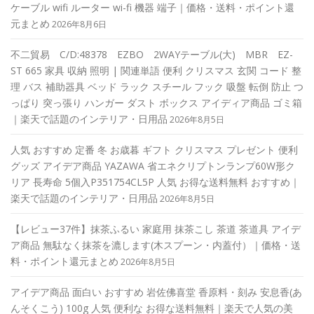
ケーブル wifi ルーター wi-fi 機器 端子｜価格・送料・ポイント還
元まとめ
2026年8月6日
不二貿易 C/D:48378 EZBO 2WAYテーブル(大) MBR EZ-
ST 665 家具 収納 照明 | 関連単語 便利 クリスマス 玄関 コード 整
理 バス 補助器具 ベッド ラック スチール フック 吸盤 転倒 防止 つ
っぱり 突っ張り ハンガー ダスト ボックス アイディア商品 ゴミ箱
｜楽天で話題のインテリア・日用品
2026年8月5日
人気 おすすめ 定番 冬 お歳暮 ギフト クリスマス プレゼント 便利
グッズ アイデア商品 YAZAWA 省エネクリプトンランプ60W形ク
リア 長寿命 5個入P351754CL5P 人気 お得な送料無料 おすすめ｜
楽天で話題のインテリア・日用品
2026年8月5日
【レビュー37件】抹茶ふるい 家庭用 抹茶こし 茶道 茶道具 アイデ
ア商品 無駄なく抹茶を漉します(木スプーン・内蓋付）｜価格・送
料・ポイント還元まとめ
2026年8月5日
アイデア商品 面白い おすすめ 岩佐佛喜堂 香原料・刻み 安息香(あ
んそくこう) 100g 人気 便利な お得な送料無料｜楽天で人気の美