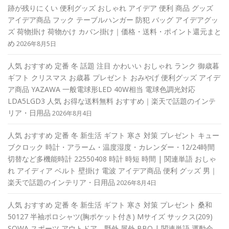
跡が残りにくい 便利グッズ おしゃれ アイデア 便利 商品 グッズ
アイデア商品 フック テーブルハンガー 防犯 バッグ アイデアグッ
ズ 荷物掛け 荷物かけ カバン掛け｜価格・送料・ポイント還元まと
め
2026年8月5日
人気 おすすめ 定番 冬 話題 注目 かわいい おしゃれ ランク 御歳暮
ギフト クリスマス お歳暮 プレゼント おみやげ 便利グッズ アイデ
ア商品 YAZAWA 一般電球形LED 40W相当 電球色調光対応
LDA5LGD3 人気 お得な送料無料 おすすめ｜楽天で話題のインテ
リア・日用品
2026年8月4日
人気 おすすめ 定番 冬 新生活 ギフト 寒さ 対策 プレゼント キュー
ブクロック 時計・アラーム・温度湿度・カレンダー・12/24時間
切替など多機能時計 22550408 時計 時短 時間 | 関連単語 おしゃ
れ アイディア ベルト 壁掛け 電波 アイデア商品 便利 グッズ 男｜
楽天で話題のインテリア・日用品
2026年8月4日
人気 おすすめ 定番 冬 新生活 ギフト 寒さ 対策 プレゼント 桑和
50127 半袖ポロシャツ(胸ポケット付き) Mサイズ サックス(209)
SOWA スポーツ アウトドア 野外 屋外 BBQ | 関連単語 運動会