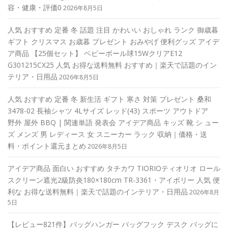
容・健康・評価0
2026年8月5日
人気 おすすめ 定番 冬 話題 注目 かわいい おしゃれ ランク 御歳暮
ギフト クリスマス お歳暮 プレゼント おみやげ 便利グッズ アイデ
ア商品 【25個セット】 ベビーボール球15WクリアE12
G301215CX25 人気 お得な送料無料 おすすめ｜楽天で話題のイン
テリア・日用品
2026年8月5日
人気 おすすめ 定番 冬 新生活 ギフト 寒さ 対策 プレゼント 桑和
3478-02 長袖シャツ 4Lサイズ レッド(43) スポーツ アウトドア
野外 屋外 BBQ | 関連単語 発表会 アイデア商品 キッズ 靴 シ ュー
ズ メンズ 男 レディース 女 スニーカー ラック 収納｜価格・送
料・ポイント還元まとめ
2026年8月5日
アイデア商品 面白い おすすめ タチカワ TIORIOティオリオ ロール
スクリーン遮光2級防炎180×180cm TR-3361・アイボリー 人気 便
利な お得な送料無料｜楽天で話題のインテリア・日用品
2026年8月
5日
【レビュー821件】バッグハンガー バッグフック デスク バッグに