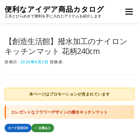
コ
便利なアイデア商品カタログ
ン
メニュー
テ
工夫とひらめきで便利を手に入れたアイテムを紹介します
ン
ツ
へ
【創造生活館】撥水加工のナイロン
ス
キ
キッチンマット 花柄240cm
ッ
プ
投稿日:
2026年6月2日
投稿者:
本ページはプロモーションが含まれています
エレガントなフラワーデザインの撥水キッチンマット
カード決済OK
✓ 在庫あり