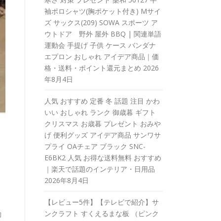
袖ポロシャツ(胸ポケット付き) Mサイ
ズ サックス(209) SOWA スポーツ ア
ウトドア 野外 屋外 BBQ | 関連単語
運動会 手提げ 子供 ケース バンダナ
エプロン おしゃれ アイデア商品｜価
格・送料・ポイント還元まとめ
2026
年8月4日
人気 おすすめ 定番 冬 話題 注目 かわ
いい おしゃれ ランク 御歳暮 ギフト
クリスマス お歳暮 プレゼント おみや
げ 便利グッズ アイデア商品 サンワサ
プライ OAチェア ブラック SNC-
E6BK2 人気 お得な送料無料 おすすめ
｜楽天で話題のインテリア・日用品
2026年8月4日
【レビュー5件】【テレビで紹介】サ
ンクラフト すくえるまな板 （ピンク
約