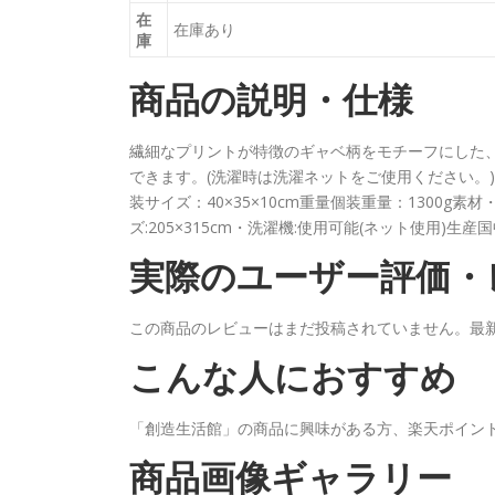
在
在庫あり
庫
商品の説明・仕様
繊細なプリントが特徴のギャベ柄をモチーフにした、
できます。(洗濯時は洗濯ネットをご使用ください。)干
装サイズ：40×35×10cm重量個装重量：1300g
ズ:205×315cm・洗濯機:使用可能(ネット使用)生産
実際のユーザー評価・
この商品のレビューはまだ投稿されていません。最
こんな人におすすめ
「創造生活館」の商品に興味がある方、楽天ポイン
商品画像ギャラリー