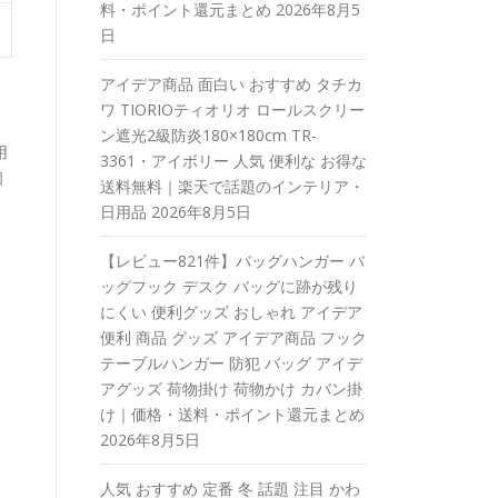
料・ポイント還元まとめ
2026年8月5
日
アイデア商品 面白い おすすめ タチカ
ワ TIORIOティオリオ ロールスクリー
ン遮光2級防炎180×180cm TR-
用
3361・アイボリー 人気 便利な お得な
個
送料無料｜楽天で話題のインテリア・
日用品
2026年8月5日
【レビュー821件】バッグハンガー バ
ッグフック デスク バッグに跡が残り
にくい 便利グッズ おしゃれ アイデア
便利 商品 グッズ アイデア商品 フック
テーブルハンガー 防犯 バッグ アイデ
アグッズ 荷物掛け 荷物かけ カバン掛
け｜価格・送料・ポイント還元まとめ
2026年8月5日
人気 おすすめ 定番 冬 話題 注目 かわ