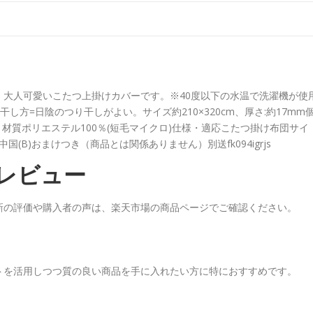
大人可愛いこたつ上掛けカバーです。※40度以下の水温で洗濯機が使
し方=日陰のつり干しがよい。サイズ約210×320cm、厚さ:約17mm
素材・材質ポリエステル100％(短毛マイクロ)仕様・適応こたつ掛け布団サイ
国中国(B)おまけつき（商品とは関係ありません）別送fk094igrjs
レビュー
新の評価や購入者の声は、楽天市場の商品ページでご確認ください。
トを活用しつつ質の良い商品を手に入れたい方に特におすすめです。