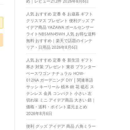
め｜レビュー212件
2026年8月6日
人気 おすすめ 定番 冬 お歳暮 ギフト
クリスマス プレゼント 便利グッズ ア
イデア商品 YAZAWA ボールセンサー
ライトNBSMN45WH 人気 お得な送料
無料 おすすめ｜楽天で話題のインテ
リア・日用品
2026年8月6日
人気 おすすめ 定番 冬 新生活 ギフト
寒さ 対策 プレゼント 東谷 プランター
ベースワゴン ナチュラル HOW-
012NA ガーデニング DIY | 関連単語
サッシ キーリール 植木 鋏 花 砥石 ス
テンレス 金具 コンパクト 小さい 左
切れ味 ミニ アイデア商品 大きい 錆｜
価格・送料・ポイント還元まとめ
2026年8月6日
便利 グッズ アイデア 商品 八角ミラー