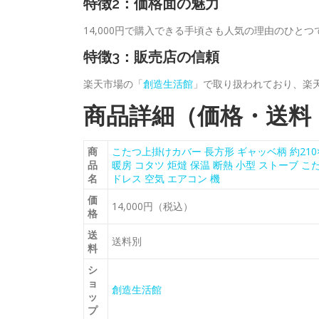
特徴2：価格面の魅力
14,000円で購入できる手頃さも人気の理由のひとつ
特徴3：販売店の信頼
楽天市場の「
創造生活館
」で取り扱われており、楽
商品詳細（価格・送料
商
こたつ上掛けカバー 長方形 ギャッベ柄 約210×3
品
暖房 コタツ 炬燵 保温 断熱 小型 ストーブ こ
名
ドレス 空気 エアコン 機
価
14,000円（税込）
格
送
送料別
料
シ
ョ
創造生活館
ッ
プ