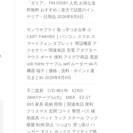
「ダリア」 FM-05081 人気 お得な送
料無料 おすすめ｜楽天で話題のイン
テリア・日用品
2026年8月6日
サンワサプライ 取っ手つき台車 小
CART-FA8HBK | パソコン スマホ ス
マートフォン タブレット 周辺機器 ア
クセサリー 関連単語 充電 アダプター
ス
マウス ポーチ 便利 アイデア商品 電源
usb hdmi ケーブル wifi ルーター wi-fi
機器 端子｜価格・送料・ポイント還
元まとめ
2026年8月6日
不二貿易 C/D:48378 EZBO
2WAYテーブル(大) MBR EZ-ST
665 家具 収納 照明 | 関連単語 便利
クリスマス 玄関 コード 整理 バス 補
助器具 ベッド ラック スチール フック
吸盤 転倒 防止 つっぱり 突っ張り ハ
ンガー ダスト ボックス アイディア商