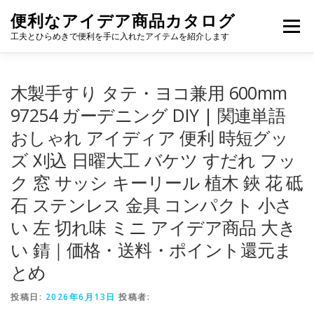
コ
便利なアイデア商品カタログ
ン
メニュー
テ
工夫とひらめきで便利を手に入れたアイテムを紹介します
ン
ツ
へ
木製手すり タテ・ヨコ兼用 600mm
ス
キ
97254 ガーデニング DIY | 関連単語
ッ
おしゃれ アイディア 便利 時短グッ
プ
ズ 刈込 日曜大工 バケツ すだれ フッ
ク 窓 サッシ キーリール 植木 鋏 花 砥
石 ステンレス 金具 コンパクト 小さ
い 左 切れ味 ミニ アイデア商品 大き
い 錆｜価格・送料・ポイント還元ま
とめ
投稿日:
2026年6月13日
投稿者: