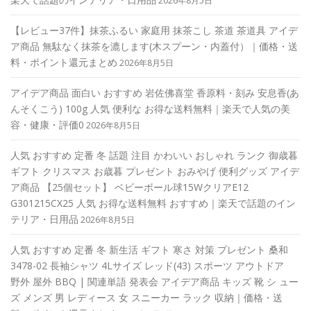
2026年8月5日
【レビュー37件】抹茶ふるい 家庭用 抹茶こし 茶道 茶道具 アイデ
ア商品 無駄なく抹茶を漉します(木スプーン・内蓋付）｜価格・送
料・ポイント還元まとめ
2026年8月5日
アイデア商品 面白い おすすめ 岩佐佛喜堂 香原料・刻み 安息香(あ
んそくこう) 100g 人気 便利な お得な送料無料｜楽天で人気の美
容・健康・評価0
2026年8月5日
人気 おすすめ 定番 冬 話題 注目 かわいい おしゃれ ランク 御歳暮
ギフト クリスマス お歳暮 プレゼント おみやげ 便利グッズ アイデ
ア商品 【25個セット】 ベビーボール球15WクリアE12
G301215CX25 人気 お得な送料無料 おすすめ｜楽天で話題のイン
テリア・日用品
2026年8月5日
人気 おすすめ 定番 冬 新生活 ギフト 寒さ 対策 プレゼント 桑和
3478-02 長袖シャツ 4Lサイズ レッド(43) スポーツ アウトドア
野外 屋外 BBQ | 関連単語 発表会 アイデア商品 キッズ 靴 シ ュー
ズ メンズ 男 レディース 女 スニーカー ラック 収納｜価格・送