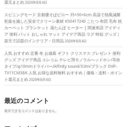
還元まとめ
2026年8月4日
スピニングモード 京都優そばピロー 35×50×6cm 高温で熱風減菌
乾燥を施した安全でクリーン素材 K50417240 こたつ 布団 毛布 枕
カーペット ブランケット 湯たんぽ ヒーター | 関連単語 アイディ
ア 便利 パット おしゃれ マット アイデア商品 ラグ 時短 グッズ｜
楽天で話題のインテリア・日用品
2026年8月4日
人気 おすすめ 定番 冬 お歳暮 ギフト クリスマス プレゼント 便利
グッズ アイデア商品 エレコム テレビ用モノラルヘッドホン/耳栓
タイプ/φ10mmドライバー/Affinity sound/3.0m/ブラック EHP-
TV11CM3BK 人気 お得な送料無料 おすすめ｜価格・送料・ポイン
ト還元まとめ
2026年8月4日
最近のコメント
表示できるコメントはありません。