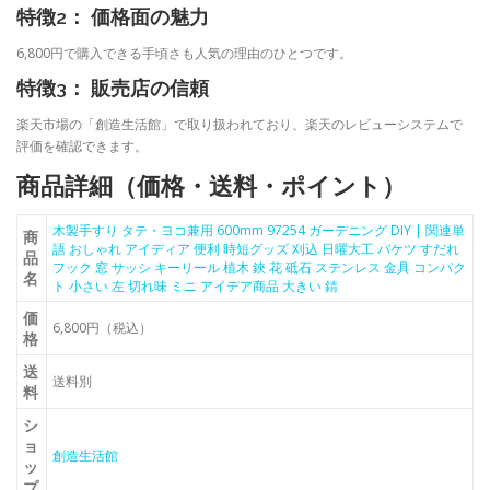
特徴2： 価格面の魅力
6,800円で購入できる手頃さも人気の理由のひとつです。
特徴3： 販売店の信頼
楽天市場の「創造生活館」で取り扱われており、楽天のレビューシステムで
評価を確認できます。
商品詳細（価格・送料・ポイント）
木製手すり タテ・ヨコ兼用 600mm 97254 ガーデニング DIY | 関連単
商
語 おしゃれ アイディア 便利 時短グッズ 刈込 日曜大工 バケツ すだれ
品
フック 窓 サッシ キーリール 植木 鋏 花 砥石 ステンレス 金具 コンパク
名
ト 小さい 左 切れ味 ミニ アイデア商品 大きい 錆
価
6,800円（税込）
格
送
送料別
料
シ
ョ
創造生活館
ッ
プ