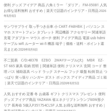
便利 グッズ アイデア 商品 八角ミラー 「ダリア」 FM-05081 人気
お得な送料無料 おすすめ｜楽天で話題のインテリア・日用品
2026
年8月6日
サンワサプライ 取っ手つき台車 小 CART-FA8HBK | パソコン ス
マホ スマートフォン タブレット 周辺機器 アクセサリー 関連単語
充電 アダプター マウス ポーチ 便利 アイデア商品 電源 usb hdmi
ケーブル wifi ルーター wi-fi 機器 端子｜価格・送料・ポイント還
元まとめ
2026年8月6日
不二貿易 C/D:48378 EZBO 2WAYテーブル(大) MBR EZ-
ST 665 家具 収納 照明 | 関連単語 便利 クリスマス 玄関 コード 整
理 バス 補助器具 ベッド ラック スチール フック 吸盤 転倒 防止 つ
っぱり 突っ張り ハンガー ダスト ボックス アイディア商品 ゴミ箱
｜楽天で話題のインテリア・日用品
2026年8月5日
人気 おすすめ 定番 冬 お歳暮 ギフト クリスマス プレゼント 便利
グッズ アイデア商品 YAZAWA 省エネクリプトンランプ60W形ク
リア 長寿命 5個入P351754CL5P 人気 お得な送料無料 おすすめ｜
楽天で話題のインテリア・日用品