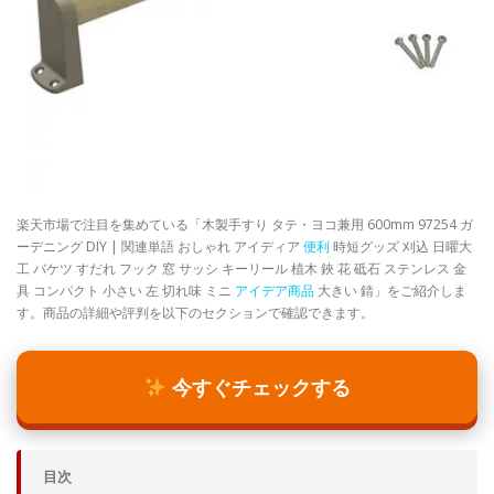
楽天市場で注目を集めている「木製手すり タテ・ヨコ兼用 600mm 97254 ガ
ーデニング DIY | 関連単語 おしゃれ アイディア
便利
時短グッズ 刈込 日曜大
工 バケツ すだれ フック 窓 サッシ キーリール 植木 鋏 花 砥石 ステンレス 金
具 コンパクト 小さい 左 切れ味 ミニ
アイデア商品
大きい 錆」をご紹介しま
す。商品の詳細や評判を以下のセクションで確認できます。
今すぐチェックする
目次