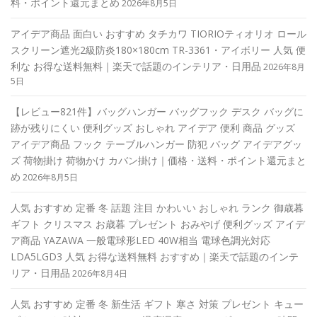
料・ポイント還元まとめ
2026年8月5日
アイデア商品 面白い おすすめ タチカワ TIORIOティオリオ ロール
スクリーン遮光2級防炎180×180cm TR-3361・アイボリー 人気 便
利な お得な送料無料｜楽天で話題のインテリア・日用品
2026年8月
5日
【レビュー821件】バッグハンガー バッグフック デスク バッグに
跡が残りにくい 便利グッズ おしゃれ アイデア 便利 商品 グッズ
アイデア商品 フック テーブルハンガー 防犯 バッグ アイデアグッ
ズ 荷物掛け 荷物かけ カバン掛け｜価格・送料・ポイント還元まと
め
2026年8月5日
人気 おすすめ 定番 冬 話題 注目 かわいい おしゃれ ランク 御歳暮
ギフト クリスマス お歳暮 プレゼント おみやげ 便利グッズ アイデ
ア商品 YAZAWA 一般電球形LED 40W相当 電球色調光対応
LDA5LGD3 人気 お得な送料無料 おすすめ｜楽天で話題のインテ
リア・日用品
2026年8月4日
人気 おすすめ 定番 冬 新生活 ギフト 寒さ 対策 プレゼント キュー