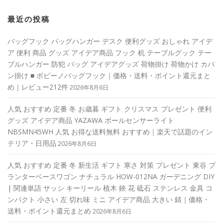
最近の投稿
バッグフック バッグハンガー デスク 便利グッズ おしゃれ アイデ
ア 便利 商品 グッズ アイデア商品 フック 机 テーブルグック テー
ブルハンガー 防犯 バッグ アイデアグッズ 荷物掛け 荷物かけ カバ
ン掛け ■ ボビーノバッグフック｜価格・送料・ポイント還元まと
め｜レビュー212件
2026年8月6日
人気 おすすめ 定番 冬 お歳暮 ギフト クリスマス プレゼント 便利
グッズ アイデア商品 YAZAWA ボールセンサーライト
NBSMN45WH 人気 お得な送料無料 おすすめ｜楽天で話題のイン
テリア・日用品
2026年8月6日
人気 おすすめ 定番 冬 新生活 ギフト 寒さ 対策 プレゼント 東谷 プ
ランターベースワゴン ナチュラル HOW-012NA ガーデニング DIY
| 関連単語 サッシ キーリール 植木 鋏 花 砥石 ステンレス 金具 コ
ンパクト 小さい 左 切れ味 ミニ アイデア商品 大きい 錆｜価格・
送料・ポイント還元まとめ
2026年8月6日