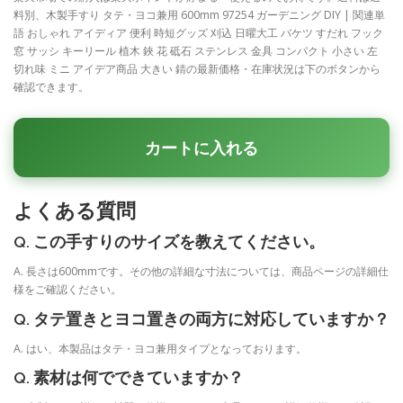
料別、木製手すり タテ・ヨコ兼用 600mm 97254 ガーデニング DIY | 関連単
語 おしゃれ アイディア 便利 時短グッズ 刈込 日曜大工 バケツ すだれ フック
窓 サッシ キーリール 植木 鋏 花 砥石 ステンレス 金具 コンパクト 小さい 左
切れ味 ミニ アイデア商品 大きい 錆の最新価格・在庫状況は下のボタンから
確認できます。
カートに入れる
よくある質問
Q. この手すりのサイズを教えてください。
A. 長さは600mmです。その他の詳細な寸法については、商品ページの詳細仕
様をご確認ください。
Q. タテ置きとヨコ置きの両方に対応していますか？
A. はい、本製品はタテ・ヨコ兼用タイプとなっております。
Q. 素材は何でできていますか？