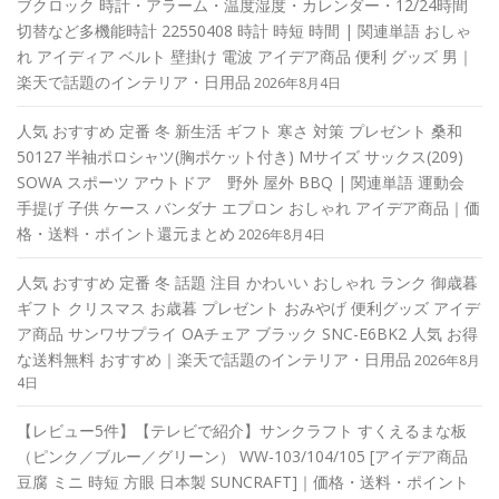
ブクロック 時計・アラーム・温度湿度・カレンダー・12/24時間
切替など多機能時計 22550408 時計 時短 時間 | 関連単語 おしゃ
れ アイディア ベルト 壁掛け 電波 アイデア商品 便利 グッズ 男｜
楽天で話題のインテリア・日用品
2026年8月4日
人気 おすすめ 定番 冬 新生活 ギフト 寒さ 対策 プレゼント 桑和
50127 半袖ポロシャツ(胸ポケット付き) Mサイズ サックス(209)
SOWA スポーツ アウトドア 野外 屋外 BBQ | 関連単語 運動会
手提げ 子供 ケース バンダナ エプロン おしゃれ アイデア商品｜価
格・送料・ポイント還元まとめ
2026年8月4日
人気 おすすめ 定番 冬 話題 注目 かわいい おしゃれ ランク 御歳暮
ギフト クリスマス お歳暮 プレゼント おみやげ 便利グッズ アイデ
ア商品 サンワサプライ OAチェア ブラック SNC-E6BK2 人気 お得
な送料無料 おすすめ｜楽天で話題のインテリア・日用品
2026年8月
4日
【レビュー5件】【テレビで紹介】サンクラフト すくえるまな板
（ピンク／ブルー／グリーン） WW-103/104/105 [アイデア商品
豆腐 ミニ 時短 方眼 日本製 SUNCRAFT]｜価格・送料・ポイント