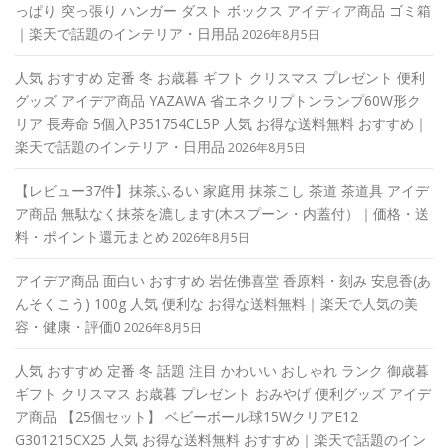
っぱり 突っ張り ハンガー ダスト ボックス アイディア商品 ゴミ箱
｜楽天で話題のインテリア・日用品
2026年8月5日
人気 おすすめ 定番 冬 お歳暮 ギフト クリスマス プレゼント 便利
グッズ アイデア商品 YAZAWA 省エネクリプトンランプ60W形ク
リア 長寿命 5個入P351754CL5P 人気 お得な送料無料 おすすめ｜
楽天で話題のインテリア・日用品
2026年8月5日
【レビュー37件】抹茶ふるい 家庭用 抹茶こし 茶道 茶道具 アイデ
ア商品 無駄なく抹茶を漉します(木スプーン・内蓋付）｜価格・送
料・ポイント還元まとめ
2026年8月5日
アイデア商品 面白い おすすめ 岩佐佛喜堂 香原料・刻み 安息香(あ
んそくこう) 100g 人気 便利な お得な送料無料｜楽天で人気の美
容・健康・評価0
2026年8月5日
人気 おすすめ 定番 冬 話題 注目 かわいい おしゃれ ランク 御歳暮
ギフト クリスマス お歳暮 プレゼント おみやげ 便利グッズ アイデ
ア商品 【25個セット】 ベビーボール球15WクリアE12
G301215CX25 人気 お得な送料無料 おすすめ｜楽天で話題のイン