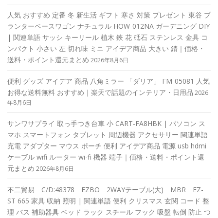
人気 おすすめ 定番 冬 新生活 ギフト 寒さ 対策 プレゼント 東谷 プ
ランターベースワゴン ナチュラル HOW-012NA ガーデニング DIY
| 関連単語 サッシ キーリール 植木 鋏 花 砥石 ステンレス 金具 コ
ンパクト 小さい 左 切れ味 ミニ アイデア商品 大きい 錆｜価格・
送料・ポイント還元まとめ
2026年8月6日
便利 グッズ アイデア 商品 八角ミラー 「ダリア」 FM-05081 人気
お得な送料無料 おすすめ｜楽天で話題のインテリア・日用品
2026
年8月6日
サンワサプライ 取っ手つき台車 小 CART-FA8HBK | パソコン ス
マホ スマートフォン タブレット 周辺機器 アクセサリー 関連単語
充電 アダプター マウス ポーチ 便利 アイデア商品 電源 usb hdmi
ケーブル wifi ルーター wi-fi 機器 端子｜価格・送料・ポイント還
元まとめ
2026年8月6日
不二貿易 C/D:48378 EZBO 2WAYテーブル(大) MBR EZ-
ST 665 家具 収納 照明 | 関連単語 便利 クリスマス 玄関 コード 整
理 バス 補助器具 ベッド ラック スチール フック 吸盤 転倒 防止 つ