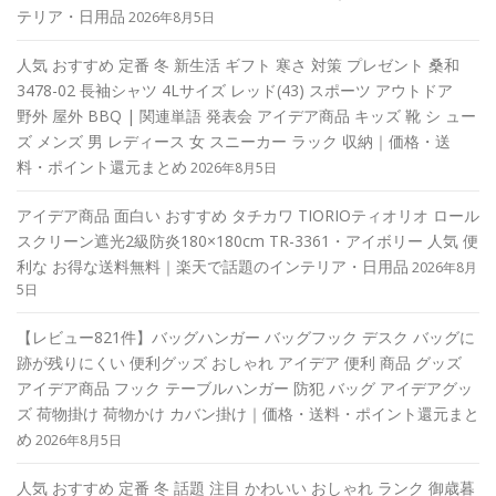
テリア・日用品
2026年8月5日
人気 おすすめ 定番 冬 新生活 ギフト 寒さ 対策 プレゼント 桑和
3478-02 長袖シャツ 4Lサイズ レッド(43) スポーツ アウトドア
野外 屋外 BBQ | 関連単語 発表会 アイデア商品 キッズ 靴 シ ュー
ズ メンズ 男 レディース 女 スニーカー ラック 収納｜価格・送
料・ポイント還元まとめ
2026年8月5日
アイデア商品 面白い おすすめ タチカワ TIORIOティオリオ ロール
スクリーン遮光2級防炎180×180cm TR-3361・アイボリー 人気 便
利な お得な送料無料｜楽天で話題のインテリア・日用品
2026年8月
5日
【レビュー821件】バッグハンガー バッグフック デスク バッグに
跡が残りにくい 便利グッズ おしゃれ アイデア 便利 商品 グッズ
アイデア商品 フック テーブルハンガー 防犯 バッグ アイデアグッ
ズ 荷物掛け 荷物かけ カバン掛け｜価格・送料・ポイント還元まと
め
2026年8月5日
人気 おすすめ 定番 冬 話題 注目 かわいい おしゃれ ランク 御歳暮