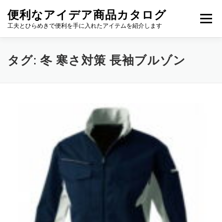
コ
便利なアイデア商品カタログ
ン
メニュー
テ
工夫とひらめきで便利を手に入れたアイテムを紹介します
ン
ツ
へ
タグ:
冬 寒さ対策 長袖ブルゾン
ス
キ
ッ
プ