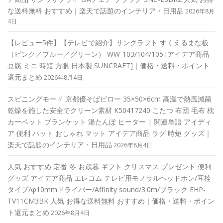
な送料無料 おすすめ｜楽天で話題のインテリア・日用品
2026年8月
4日
【レビュー5件】【テレビで紹介】サンクラフト すくえるまな板
（ピンク／ブルー／グリーン） WW-103/104/105 [アイデア商品
豆腐 ミニ 時短 方眼 日本製 SUNCRAFT]｜価格・送料・ポイント
還元まとめ
2026年8月4日
スピニングモード 京都優そばピロー 35×50×6cm 高温で熱風減菌
乾燥を施した安全でクリーン素材 K50417240 こたつ 布団 毛布 枕
カーペット ブランケット 湯たんぽ ヒーター | 関連単語 アイディ
ア 便利 パット おしゃれ マット アイデア商品 ラグ 時短 グッズ｜
楽天で話題のインテリア・日用品
2026年8月4日
人気 おすすめ 定番 冬 お歳暮 ギフト クリスマス プレゼント 便利
グッズ アイデア商品 エレコム テレビ用モノラルヘッドホン/耳栓
タイプ/φ10mmドライバー/Affinity sound/3.0m/ブラック EHP-
TV11CM3BK 人気 お得な送料無料 おすすめ｜価格・送料・ポイン
ト還元まとめ
2026年8月4日