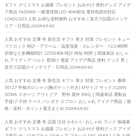
ギフト クリスマス お歳暮 プレゼント おみやげ 便利グッズ アイデ
ア商品 YAZAWA 一般電球形LED 40W相当 電球色調光対応
LDA5LGD3 人気 お得な送料無料 おすすめ｜楽天で話題のインテ
リア・日用品
2026年8月4日
人気 おすすめ 定番 冬 新生活 ギフト 寒さ 対策 プレゼント キュー
ブクロック 時計・アラーム・温度湿度・カレンダー・12/24時間
切替など多機能時計 22550408 時計 時短 時間 | 関連単語 おしゃ
れ アイディア ベルト 壁掛け 電波 アイデア商品 便利 グッズ 男｜
楽天で話題のインテリア・日用品
2026年8月4日
人気 おすすめ 定番 冬 新生活 ギフト 寒さ 対策 プレゼント 桑和
50127 半袖ポロシャツ(胸ポケット付き) Mサイズ サックス(209)
SOWA スポーツ アウトドア 野外 屋外 BBQ | 関連単語 運動会
手提げ 子供 ケース バンダナ エプロン おしゃれ アイデア商品｜価
格・送料・ポイント還元まとめ
2026年8月4日
人気 おすすめ 定番 冬 話題 注目 かわいい おしゃれ ランク 御歳暮
ギフト クリスマス お歳暮 プレゼント おみやげ 便利グッズ アイデ
ア商品 サンワサプライ OAチェア ブラック SNC-E6BK2 人気 お得